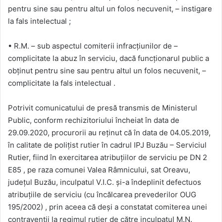
pentru sine sau pentru altul un folos necuvenit, – instigare
la fals intelectual ;
• R.M. – sub aspectul comiterii infracțiunilor de –
complicitate la abuz în serviciu, dacă funcționarul public a
obținut pentru sine sau pentru altul un folos necuvenit, –
complicitate la fals intelectual .
Potrivit comunicatului de presă transmis de Ministerul
Public, conform rechizitoriului încheiat în data de
29.09.2020, procurorii au reținut că în data de 04.05.2019,
în calitate de polițist rutier în cadrul IPJ Buzău – Serviciul
Rutier, fiind în exercitarea atribuțiilor de serviciu pe DN 2
E85 , pe raza comunei Valea Râmnicului, sat Oreavu,
județul Buzău, inculpatul V.I.C. și-a îndeplinit defectuos
atribuțiile de serviciu (cu încălcarea prevederilor OUG
195/2002) , prin aceea că deși a constatat comiterea unei
contravenții la regimul rutier de către inculpatul M.N.