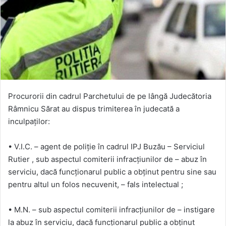
Procurorii din cadrul Parchetului de pe lângă Judecătoria
Râmnicu Sărat au dispus trimiterea în judecată a
inculpaților:
• V.I.C. – agent de poliție în cadrul IPJ Buzău – Serviciul
Rutier , sub aspectul comiterii infracțiunilor de – abuz în
serviciu, dacă funcționarul public a obținut pentru sine sau
pentru altul un folos necuvenit, – fals intelectual ;
• M.N. – sub aspectul comiterii infracțiunilor de – instigare
la abuz în serviciu, dacă funcționarul public a obținut