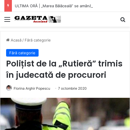
ULTIMA ORĂ | „Marea Bălăceală” se amână cu o săptămână. Un prim pas spre îndreptarea lucrurilor?
Mediu
C
Acasă
/
Fără categorie
Fără categorie
Polițist de la „Rutieră” trimis
în judecată de procurori
Florina Arghir Popescu
7 octombrie 2020