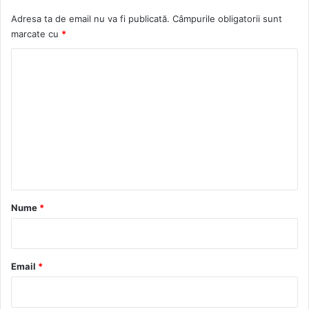
Adresa ta de email nu va fi publicată.
Câmpurile obligatorii sunt
marcate cu
*
C
o
m
e
n
t
a
r
Nume
*
i
u
*
Email
*