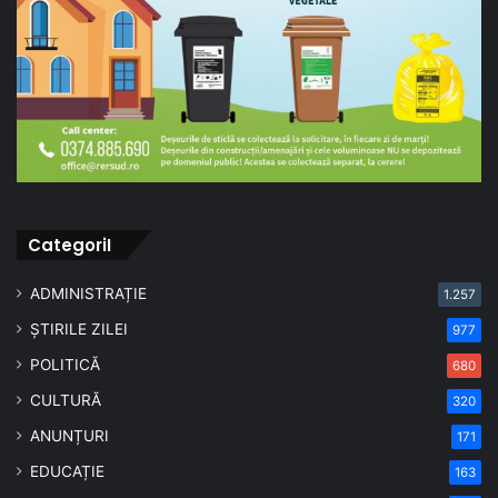
CategoriI
ADMINISTRAȚIE
1.257
ȘTIRILE ZILEI
977
POLITICĂ
680
CULTURĂ
320
ANUNȚURI
171
EDUCAȚIE
163