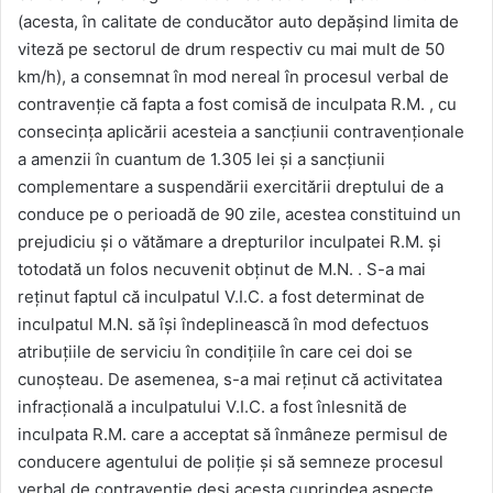
(acesta, în calitate de conducător auto depășind limita de
viteză pe sectorul de drum respectiv cu mai mult de 50
km/h), a consemnat în mod nereal în procesul verbal de
contravenție că fapta a fost comisă de inculpata R.M. , cu
consecința aplicării acesteia a sancțiunii contravenționale
a amenzii în cuantum de 1.305 lei și a sancțiunii
complementare a suspendării exercitării dreptului de a
conduce pe o perioadă de 90 zile, acestea constituind un
prejudiciu și o vătămare a drepturilor inculpatei R.M. și
totodată un folos necuvenit obținut de M.N. . S-a mai
reținut faptul că inculpatul V.I.C. a fost determinat de
inculpatul M.N. să își îndeplinească în mod defectuos
atribuțiile de serviciu în condițiile în care cei doi se
cunoșteau. De asemenea, s-a mai reținut că activitatea
infracțională a inculpatului V.I.C. a fost înlesnită de
inculpata R.M. care a acceptat să înmâneze permisul de
conducere agentului de poliție și să semneze procesul
verbal de contravenție deși acesta cuprindea aspecte