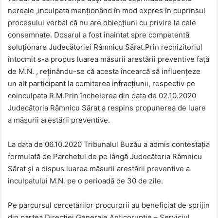
nereale ,inculpata menționând în mod expres în cuprinsul
procesului verbal că nu are obiecțiuni cu privire la cele
consemnate. Dosarul a fost înaintat spre competentă
soluționare Judecătoriei Râmnicu Sărat.Prin rechizitoriul
întocmit s-a propus luarea măsurii arestării preventive față
de M.N. , reținându-se că acesta încearcă să influențeze
un alt participant la comiterea infracțiunii, respectiv pe
coinculpata R.M.Prin încheierea din data de 02.10.2020
Judecătoria Râmnicu Sărat a respins propunerea de luare
a măsurii arestării preventive.
La data de 06.10.2020 Tribunalul Buzău a admis contestația
formulată de Parchetul de pe lângă Judecătoria Râmnicu
Sărat și a dispus luarea măsurii arestării preventive a
inculpatului M.N. pe o perioadă de 30 de zile.
Pe parcursul cercetărilor procurorii au beneficiat de sprijin
din partea Direcției Generale Anticorupție – Serviciul