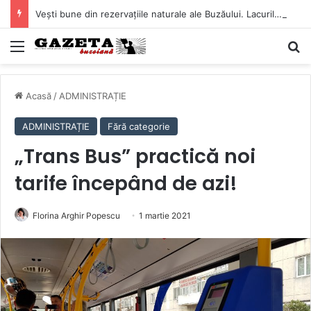
Vești bune din rezervațiile naturale ale Buzăului. Lacurile de la Boldu și Balta Albă și-au refăcut o bună parte din luciul de apă
Mediu
C
Acasă
/
ADMINISTRAȚIE
ADMINISTRAȚIE
Fără categorie
„Trans Bus” practică noi
tarife începând de azi!
Florina Arghir Popescu
1 martie 2021