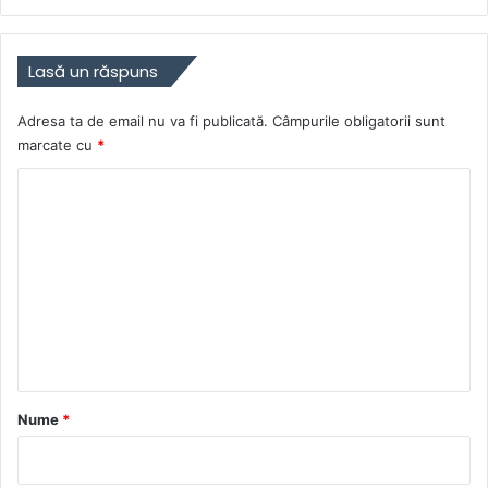
Lasă un răspuns
Adresa ta de email nu va fi publicată.
Câmpurile obligatorii sunt
marcate cu
*
C
o
m
e
n
t
a
r
Nume
*
i
u