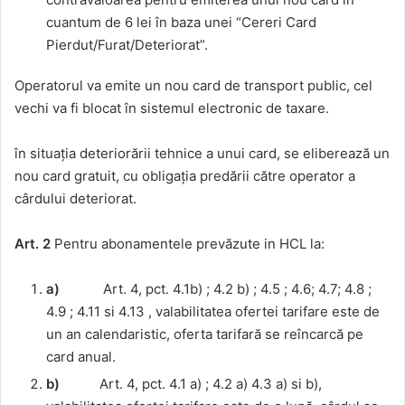
cuantum de 6 lei în baza unei “Cereri Card
Pierdut/Furat/Deteriorat”.
Operatorul va emite un nou card de transport public, cel
vechi va fi blocat în sistemul electronic de taxare.
în situația deteriorării tehnice a unui card, se eliberează un
nou card gratuit, cu obligația predării către operator a
cârdului deteriorat.
Art.
2
Pentru abonamentele prevăzute in HCL la:
a)
Art. 4, pct. 4.1b) ; 4.2 b) ; 4.5 ; 4.6; 4.7; 4.8 ;
4.9 ; 4.11 si 4.13 , valabilitatea ofertei tarifare este de
un an calendaristic, oferta tarifară se reîncarcă pe
card anual.
b)
Art. 4, pct. 4.1 a) ; 4.2 a) 4.3 a) si b),