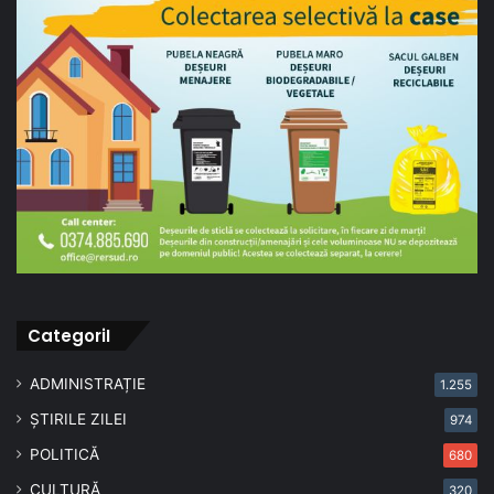
CategoriI
ADMINISTRAȚIE
1.255
ȘTIRILE ZILEI
974
POLITICĂ
680
CULTURĂ
320