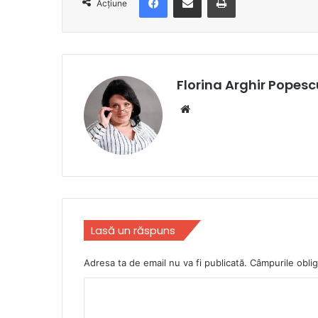
Acțiune
Florina Arghir Popesc
Website
Lasă un răspuns
Adresa ta de email nu va fi publicată.
Câmpurile oblig
C
o