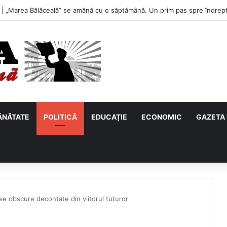
u, primul meci acasă în noul sezon de Liga 2. Obiectiv clar înaintea duel
ĂNĂTATE
POLITICĂ
EDUCAȚIE
ECONOMIC
GAZETA 
se obscure decontate din viitorul tuturor