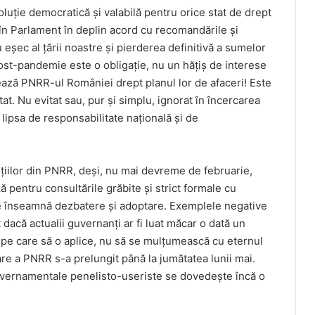
luție democratică și valabilă pentru orice stat de drept
în Parlament în deplin acord cu recomandările și
eșec al țării noastre și pierderea definitivă a sumelor
st-pandemie este o obligație, nu un hățiș de interese
ează PNRR-ul României drept planul lor de afaceri! Este
at. Nu evitat sau, pur și simplu, ignorat în încercarea
 lipsa de responsabilitate națională și de
țiilor din PNRR, deși, nu mai devreme de februarie,
ă pentru consultările grăbite și strict formale cu
ce înseamnă dezbatere și adoptare. Exemplele negative
 dacă actualii guvernanți ar fi luat măcar o dată un
e pe care să o aplice, nu să se mulțumească cu eternul
izare a PNRR s-a prelungit până la jumătatea lunii mai.
uvernamentale penelisto-useriste se dovedește încă o