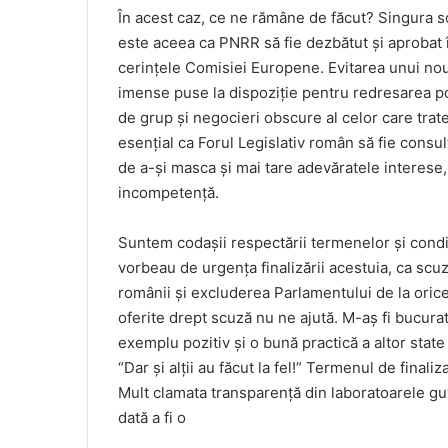
În acest caz, ce ne rămâne de făcut? Singura so
este aceea ca PNRR să fie dezbătut și aprobat 
cerințele Comisiei Europene. Evitarea unui nou 
imense puse la dispoziție pentru redresarea po
de grup și negocieri obscure al celor care trat
esențial ca Forul Legislativ român să fie consult
de a-și masca și mai tare adevăratele interese,
incompetență.
Suntem codașii respectării termenelor și condi
vorbeau de urgența finalizării acestuia, ca scuz
românii și excluderea Parlamentului de la ori
oferite drept scuză nu ne ajută. M-aș fi bucurat
exemplu pozitiv și o bună practică a altor stat
“Dar și alții au făcut la fel!” Termenul de final
Mult clamata transparență din laboratoarele g
dată a fi o