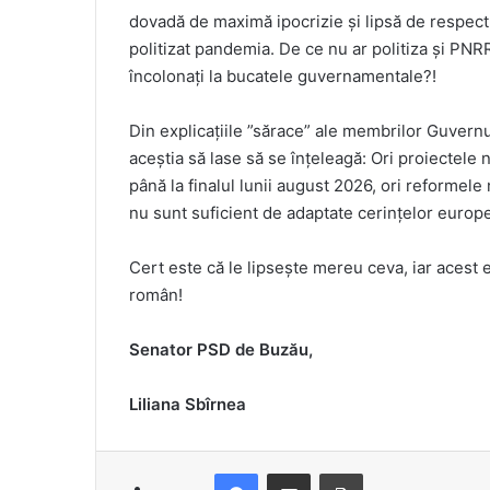
dovadă de maximă ipocrizie și lipsă de respect l
politizat pandemia. De ce nu ar politiza și PNRR
încolonați la bucatele guvernamentale?!
Din explicațiile ”sărace” ale membrilor Guvern
aceștia să lase să se înțeleagă: Ori proiectele
până la finalul lunii august 2026, ori reformele 
nu sunt suficient de adaptate cerințelor europ
Cert este că le lipsește mereu ceva, iar acest 
român!
Senator PSD de Buzău,
Liliana Sbîrnea
Facebook
Distribuie prin e-mail
Imprimare