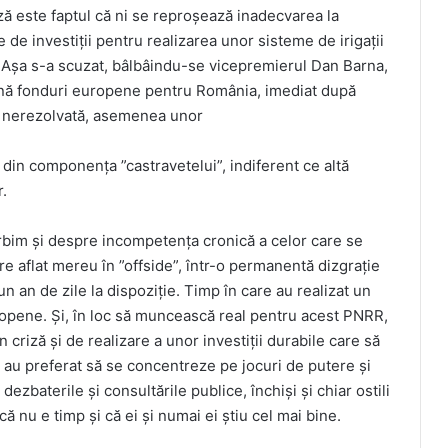
ză este faptul că ni se reproșează inadecvarea la
e investiții pentru realizarea unor sisteme de irigații
. Așa s-a scuzat, bâlbâindu-se vicepremierul Dan Barna,
nă fonduri europene pentru România, imediat după
ma nerezolvată, asemenea unor
din componența ”castravetelui”, indiferent ce altă
r.
rbim și despre incompetența cronică a celor care se
e aflat mereu în ”offside”, într-o permanentă dizgrație
un an de zile la dispoziție. Timp în care au realizat un
uropene. Și, în loc să muncească real pentru acest PNRR,
 criză și de realizare a unor investiții durabile care să
au preferat să se concentreze pe jocuri de putere și
ezbaterile și consultările publice, închiși și chiar ostili
ă nu e timp și că ei și numai ei știu cel mai bine.