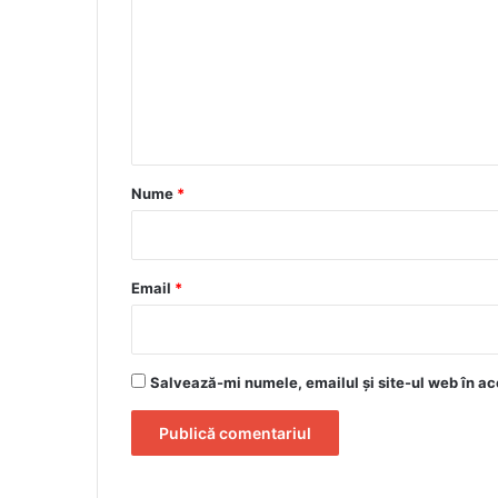
m
e
n
t
a
r
Nume
*
i
u
*
Email
*
Salvează-mi numele, emailul și site-ul web în ac