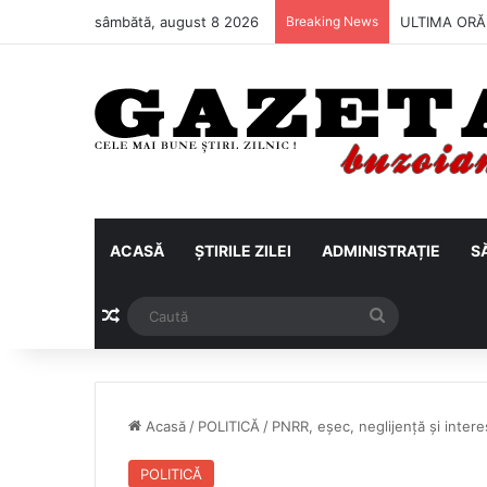
sâmbătă, august 8 2026
Breaking News
Metalul Buză
ACASĂ
ȘTIRILE ZILEI
ADMINISTRAȚIE
S
Articol aleatoriu
Caută
Acasă
/
POLITICĂ
/
PNRR, eșec, neglijență și intere
POLITICĂ