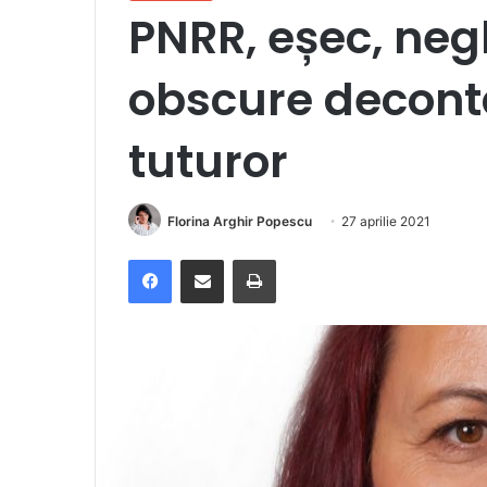
PNRR, eșec, negl
obscure deconta
tuturor
Florina Arghir Popescu
27 aprilie 2021
Facebook
Distribuie prin e-mail
Imprimare