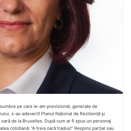
ai sumbre pe care le-am previzionat, generate de
ului, s-au adeverit! Planul Național de Reziliență și
a oară de la Bruxelles. După cum ar fi spus un personaj
tatea cotidiană: ”A treia oară tradus!” Respins parțial sau