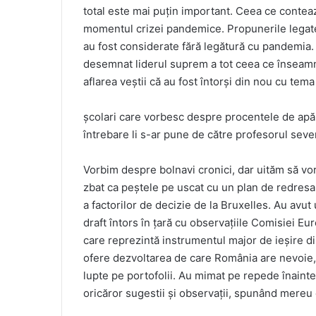
total este mai puțin important. Ceea ce contea
momentul crizei pandemice. Propunerile legate d
au fost considerate fără legătură cu pandemia
desemnat liderul suprem a tot ceea ce înseam
aflarea veștii că au fost întorși din nou cu te
școlari care vorbesc despre procentele de apă 
întrebare li s-ar pune de către profesorul seve
Vorbim despre bolnavi cronici, dar uităm să vo
zbat ca peștele pe uscat cu un plan de redresar
a factorilor de decizie de la Bruxelles. Au avut 
draft întors în țară cu observațiile Comisiei E
care reprezintă instrumentul major de ieșire din
ofere dezvoltarea de care România are nevoie, 
lupte pe portofolii. Au mimat pe repede înainte d
oricăror sugestii și observații, spunând mereu c