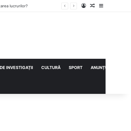
Log In
Articol aleatoriu
Sidebar
ului cu CS Afumați
DE INVESTIGAȚII
CULTURĂ
SPORT
ANUNȚURI