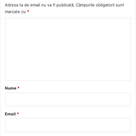
Adresa ta de email nu va fi publicată.
Câmpurile obligatorii sunt
marcate cu
*
C
o
m
e
n
t
a
r
Nume
*
i
u
*
Email
*