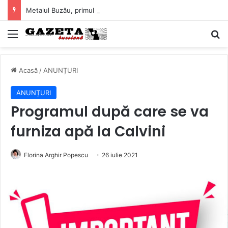
Metalul Buzău, primul meci acasă în noul sezon de Liga 2. Obiectiv clar înaintea duelului cu CS Afumați
Mediu
C
Acasă
/
ANUNȚURI
ANUNȚURI
Programul după care se va
furniza apă la Calvini
Florina Arghir Popescu
26 iulie 2021