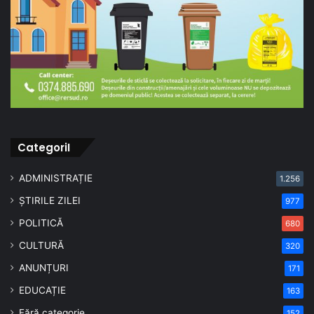
CategoriI
ADMINISTRAȚIE
1.256
ȘTIRILE ZILEI
977
POLITICĂ
680
CULTURĂ
320
ANUNȚURI
171
EDUCAȚIE
163
Fără categorie
152