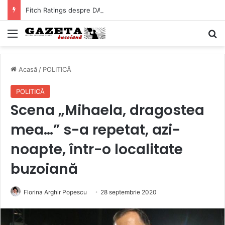
Fitch Ratings despre DATORIA Buzăului! Cât ne costă, de fapt, împrumuturile bancare ale Primăriei
Mediu
C
Acasă
/
POLITICĂ
POLITICĂ
Scena „Mihaela, dragostea
mea…” s-a repetat, azi-
noapte, într-o localitate
buzoiană
Florina Arghir Popescu
28 septembrie 2020