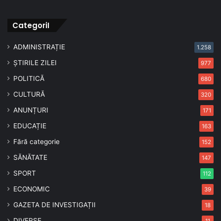
CategoriI
ADMINISTRAȚIE
1.258
ȘTIRILE ZILEI
977
POLITICĂ
680
CULTURĂ
320
ANUNȚURI
171
EDUCAȚIE
163
Fără categorie
152
SĂNĂTATE
147
SPORT
112
ECONOMIC
39
GAZETA DE INVESTIGAȚII
18
DIVERSE