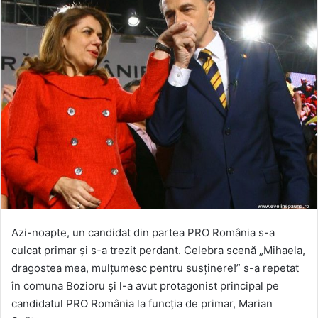
Azi-noapte, un candidat din partea PRO România s-a
culcat primar și s-a trezit perdant. Celebra scenă „Mihaela,
dragostea mea, mulțumesc pentru susținere!” s-a repetat
în comuna Bozioru și l-a avut protagonist principal pe
candidatul PRO România la funcția de primar, Marian