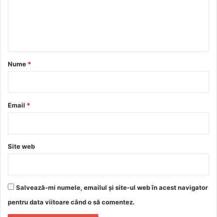
e
n
t
a
r
Nume
*
i
u
*
Email
*
Site web
Salvează-mi numele, emailul și site-ul web în acest navigator
pentru data viitoare când o să comentez.