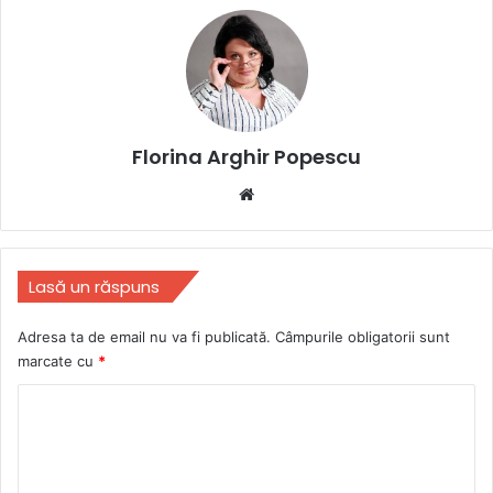
Florina Arghir Popescu
Website
Lasă un răspuns
Adresa ta de email nu va fi publicată.
Câmpurile obligatorii sunt
marcate cu
*
C
o
m