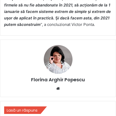
firmele s
ă
nu fie abandonate în 2021, s
ă
ac
ț
ion
ă
m de la 1
ianuarie s
ă
facem sisteme extrem de simple
ș
i extrem de
u
ș
or de aplicat în practic
ă
.
Ș
i dac
ă
facem asta, din 2021
putem s
ă
construim
”
, a concluzionat Victor Ponta.
Florina Arghir Popescu
Website
Lasă un răspuns