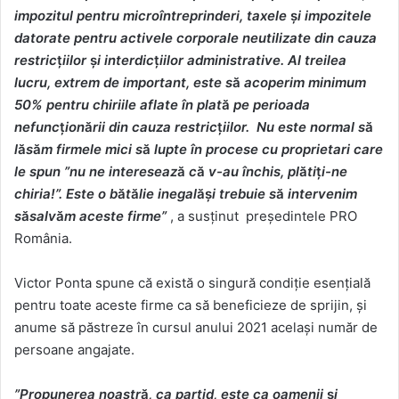
impozitul pentru microîntreprinderi, taxele
ș
i impozitele
datorate pentru activele corporale neutilizate din cauza
restric
ț
iilor
ș
i interdic
ț
iilor administrative. Al treilea
lucru, extrem de important, este s
ă
acoperim minimum
50% pentru chiriile aflate în plat
ă
pe perioada
nefunc
ț
ion
ă
rii din cauza restric
ț
iilor. Nu este normal s
ă
l
ă
s
ă
m firmele mici s
ă
lupte în procese cu proprietari care
le spun ”nu ne intereseaz
ă
c
ă
v-au închis, pl
ă
ti
ț
i-ne
chiria!
”
. Este o b
ă
t
ă
lie inegal
ăș
i trebuie s
ă
intervenim
s
ă
salv
ă
m aceste firme”
, a susținut președintele PRO
România.
Victor Ponta spune că există o singură condiție esențială
pentru toate aceste firme ca să beneficieze de sprijin, și
anume să păstreze în cursul anului 2021 același număr de
persoane angajate.
”Propunerea noastr
ă
, ca partid, este ca oamenii
ș
i