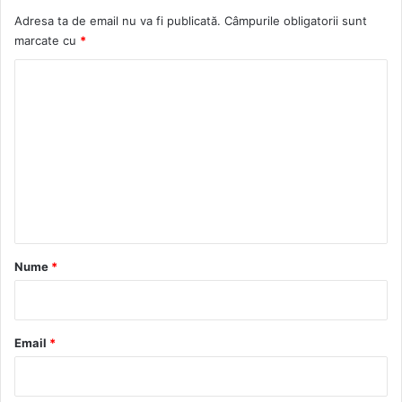
Adresa ta de email nu va fi publicată.
Câmpurile obligatorii sunt
marcate cu
*
C
o
m
e
n
t
a
r
Nume
*
i
u
*
Email
*