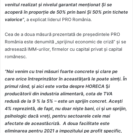
venitul realizat și nivelul garantat menționat Și se
acoperă î
n propor
ție de 50% prin bani Și 50% prin tichete
valorice”
, a explicat liderul PRO România.
Cea de a doua măsură prezentată de președintele PRO
România este denumită „sprijinul economic de criză” și se
adresează IMM-urilor, firmelor cu capital privat și capital
românesc.
”Noi venim cu trei m
ă
suri foarte concrete
ș
i clare pe
care orice întreprinz
ă
tor în aceast
ăț
ar
ă
le poate sim
ț
i.
În
primul râ
nd,
ș
i aici este vorba despre HORECA
Ș
i
produc
ă
torii din industria alimentar
ă
, cota de TVA
redus
ă
de la 9 % la 5% – este un sprijin concret. Ace
ș
ti
4% reprezint
ă
, de fapt, nu doar ni
ș
te bani, ci
ș
i un sprijin,
psihologic dac
ă
vre
ț
i, pentru sectoarele cele mai
afectate de aceast
ă
criz
ă
. A doua facilitate este
eliminarea pentru 2021 a impozitului pe profit specific,