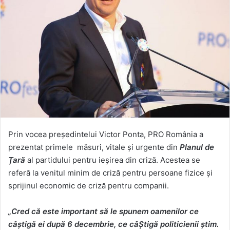
Prin vocea președintelui Victor Ponta, PRO România a
prezentat primele măsuri, vitale și urgente din
Planul de
Țară
al partidului pentru ieșirea din criză. Acestea se
referă la venitul minim de criză pentru persoane fizice și
sprijinul economic de criză pentru companii.
„Cred c
ă
este important s
ă le spunem oamenilor ce
câștigă ei după 6 decembrie,
ce c
â
Știgă politicienii știm.