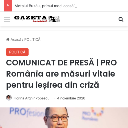
Metalul Buzău, primul meci acasă în noul sezon de Liga 2. Obiectiv clar înaintea duelului cu CS Afumați
Mediu
C
Acasă
/
POLITICĂ
POLITICĂ
COMUNICAT DE PRESĂ | PRO
România are măsuri vitale
pentru ieșirea din criză
Florina Arghir Popescu
4 noiembrie 2020