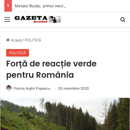
Metalul Buzău, primul meci acasă în noul sezon de Liga 2. Obiectiv clar înaintea duelului cu CS Afumați
Mediu
C
Acasă
/
POLITICĂ
POLITICĂ
Forță de reacție verde
pentru România
Florina Arghir Popescu
30 noiembrie 2020