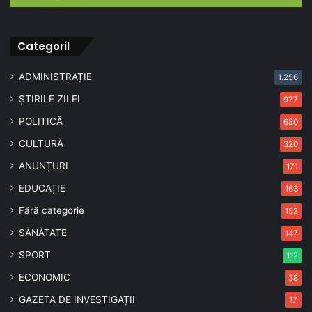
CategoriI
ADMINISTRAȚIE
1.256
ȘTIRILE ZILEI
977
POLITICĂ
680
CULTURĂ
320
ANUNȚURI
171
EDUCAȚIE
163
Fără categorie
152
SĂNĂTATE
147
SPORT
112
ECONOMIC
38
GAZETA DE INVESTIGAȚII
17