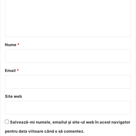
e
n
t
a
r
Nume
*
i
u
*
Email
*
Site web
Salvează-mi numele, emailul și site-ul web în acest navigator
pentru data viitoare când o să comentez.