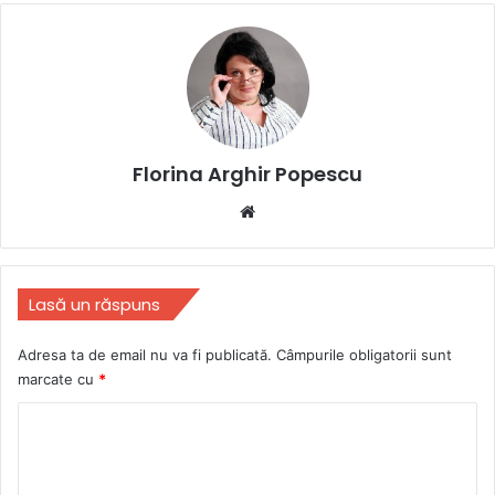
Florina Arghir Popescu
Website
Lasă un răspuns
Adresa ta de email nu va fi publicată.
Câmpurile obligatorii sunt
marcate cu
*
C
o
m