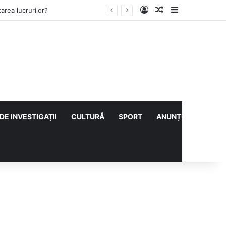
Log In
Articol aleatoriu
Sidebar
ului cu CS Afumați
DE INVESTIGAȚII
CULTURĂ
SPORT
ANUNȚURI