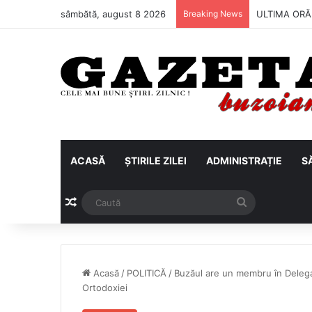
sâmbătă, august 8 2026
Breaking News
Metalul Buză
ACASĂ
ȘTIRILE ZILEI
ADMINISTRAȚIE
S
Articol aleatoriu
Caută
Acasă
/
POLITICĂ
/
Buzăul are un membru în Delega
Ortodoxiei