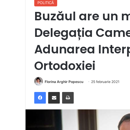
POLITICĂ
Buzăul are un 
Delegația Camer
Adunarea Inter
Ortodoxiei
Florina Arghir Popescu
25 februarie 2021
Facebook
Distribuie prin e-mail
Imprimare