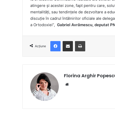
atingere și acestei zone, fapt pentru care, soluț
mentalități, sau tendințele de dezvoltare a educa
discuție în cadrul întâlnirilor oficiale ale del
a Ortodoxiei”,
Gabriel Avrămescu, deputat P
Facebook
Distribuie prin e-mail
Imprimare
Acțiune
Florina Arghir Popesc
Website