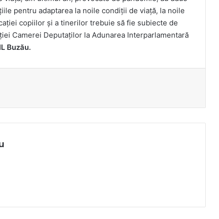
iile pentru adaptarea la noile condiții de viață, la noile
ției copiilor și a tinerilor trebuie să fie subiecte de
egației Camerei Deputaților la Adunarea Interparlamentară
NL Buzău.
u