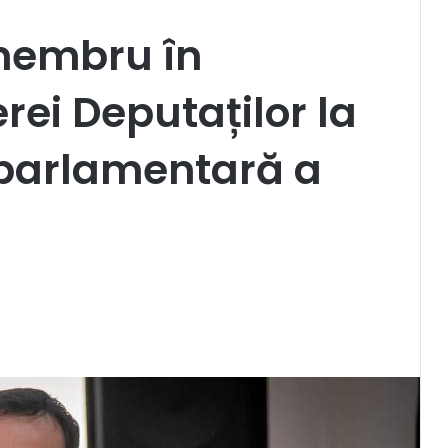
membru în
ei Deputaților la
parlamentară a