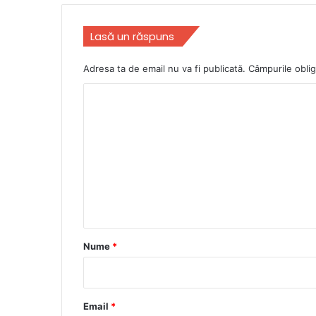
Lasă un răspuns
Adresa ta de email nu va fi publicată.
Câmpurile oblig
C
o
m
e
n
t
a
r
Nume
*
i
u
*
Email
*