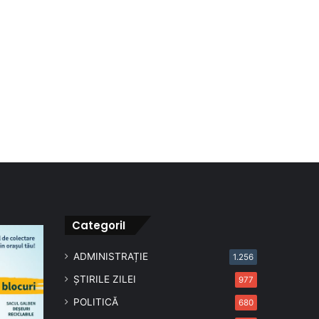
CategoriI
ADMINISTRAȚIE
1.256
ȘTIRILE ZILEI
977
POLITICĂ
680