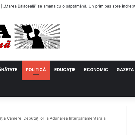
u, primul meci acasă în noul sezon de Liga 2. Obiectiv clar înaintea duel
ĂNĂTATE
POLITICĂ
EDUCAȚIE
ECONOMIC
GAZETA 
ția Camerei Deputaților la Adunarea Interparlamentară a