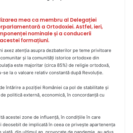
izarea mea ca membru al Delegației
parlamentară a Ortodoxiei. Astfel, ieri,
componenței nominale și a conducerii
acestei formațiuni.
i axez atenția asupra dezbaterilor pe teme privitoare
 comunitar și la comunități istorice ortodoxe din
laţia este majoritar (circa 85%) de religie ortodoxă,
se la o valoare relativ constantă după Revoluţie.
e întărire a poziției României ca pol de stabilitate şi
ori de politică externă, economică, în concordanță cu
ă acestei zone de influență, în condițiile în care
i deosebit de implicată în ceea ce privește apartenența
de viață, din ultimul an, provocate de pandemie, au adus