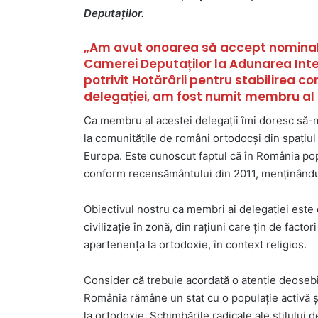
Deputaților.
„Am avut onoarea să accept nominal
Camerei Deputaților la Adunarea Inter
potrivit Hotărârii pentru stabilirea 
delegației, am fost numit membru al 
Ca membru al acestei delegații îmi doresc să-m
la comunitățile de români ortodocşi din spațiul
Europa. Este cunoscut faptul că în România popu
conform recensământului din 2011, menţinându-
Obiectivul nostru ca membri ai delegației este d
civilizaţie în zonă, din raţiuni care ţin de fact
apartenența la ortodoxie, în context religios.
Consider că trebuie acordată o atenție deosebit
România rămâne un stat cu o populație activă ș
la ortodoxie. Schimbările radicale ale stilului 