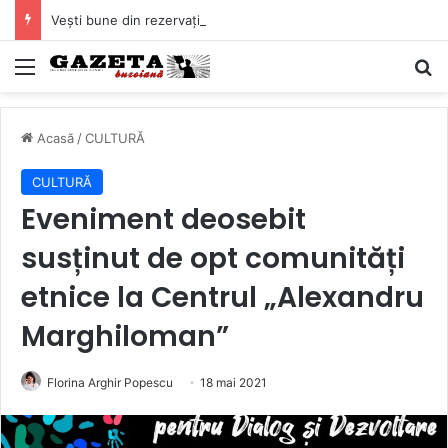
Vești bune din rezervațiile naturale ale Buzăului. Lacurile de la Boldu și Balta Albă și-au refăcut o bună parte din luciul de apă
Mediu
C
Acasă
/
CULTURĂ
CULTURĂ
Eveniment deosebit
susținut de opt comunități
etnice la Centrul „Alexandru
Marghiloman”
Florina Arghir Popescu
18 mai 2021