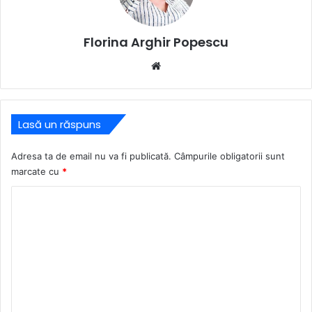
Florina Arghir Popescu
Website
Lasă un răspuns
Adresa ta de email nu va fi publicată.
Câmpurile obligatorii sunt
marcate cu
*
C
o
m
e
n
t