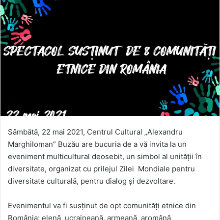
Sâmbătă, 22 mai 2021, Centrul Cultural „Alexandru
Marghiloman” Buzău are bucuria de a vă invita la un
eveniment multicultural deosebit, un simbol al unității în
diversitate, organizat cu prilejul Zilei Mondiale pentru
diversitate culturală, pentru dialog și dezvoltare.
Evenimentul va fi susținut de opt comunități etnice din
România: elenă, ucraineană, armeană, aromână,