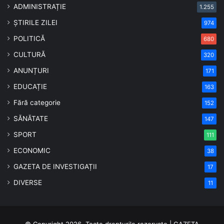
ADMINISTRAȚIE
1.255
ȘTIRILE ZILEI
974
POLITICĂ
680
CULTURĂ
320
ANUNȚURI
171
EDUCAȚIE
163
Fără categorie
152
SĂNĂTATE
147
SPORT
111
ECONOMIC
38
GAZETA DE INVESTIGAȚII
17
DIVERSE
11
© Copyright 2026, Toate drepturile rezervate | GAZETA