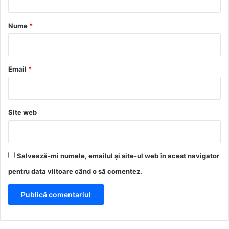
a
r
Nume
*
i
u
*
Email
*
Site web
Salvează-mi numele, emailul și site-ul web în acest navigator
pentru data viitoare când o să comentez.