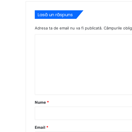
Lasă un răspuns
Adresa ta de email nu va fi publicată.
Câmpurile oblig
C
o
m
e
n
t
a
r
Nume
*
i
u
*
Email
*