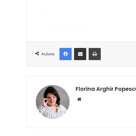
Facebook
Distribuie prin e-mail
Imprimare
Acțiune
Florina Arghir Popesc
Website