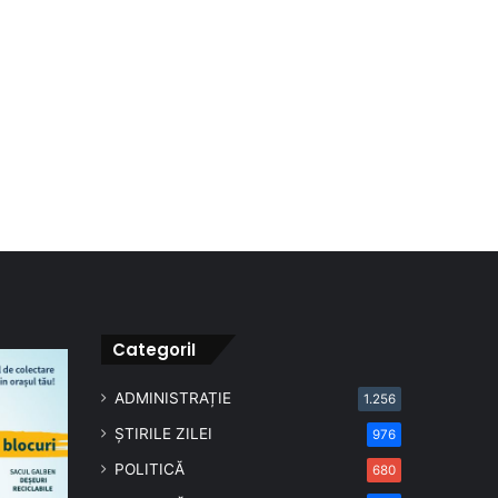
CategoriI
ADMINISTRAȚIE
1.256
ȘTIRILE ZILEI
976
POLITICĂ
680