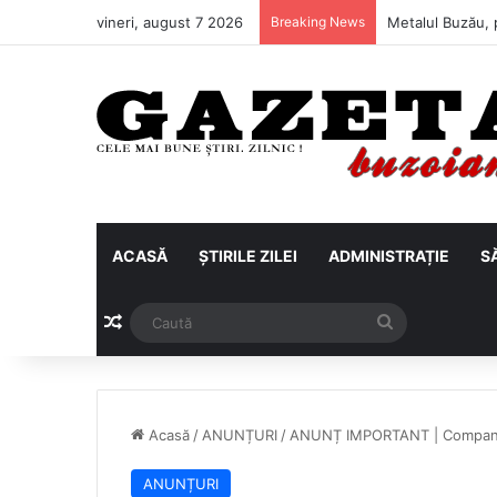
vineri, august 7 2026
Breaking News
Buzăul irigă ze
ACASĂ
ȘTIRILE ZILEI
ADMINISTRAȚIE
S
Articol aleatoriu
Caută
Acasă
/
ANUNȚURI
/
ANUNȚ IMPORTANT | Compan
ANUNȚURI