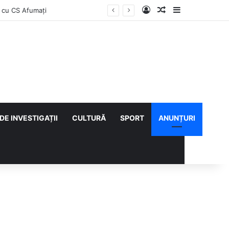
Log In
Articol aleatoriu
Sidebar
e îl au
DE INVESTIGAȚII
CULTURĂ
SPORT
ANUNȚURI