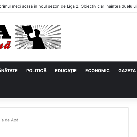
ci de mii de hectare fără să pompeze apa! Un avantaj pe care puține județ
ĂNĂTATE
POLITICĂ
EDUCAȚIE
ECONOMIC
GAZETA 
ia de Apă