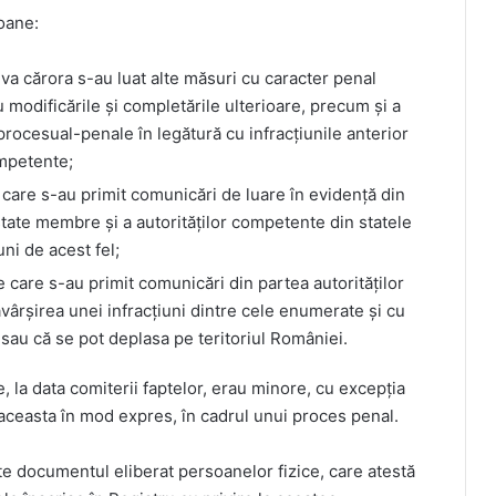
oane:
va cărora s-au luat alte măsuri cu caracter penal
u modificările și completările ulterioare, precum și a
procesual-penale în legătură cu infracțiunile anterior
mpetente;
are s-au primit comunicări de luare în evidență din
 state membre și a autorităților competente din statele
uni de acest fel;
 care s-au primit comunicări din partea autorităților
ăvârșirea unei infracțiuni dintre cele enumerate și cu
 sau că se pot deplasa pe teritoriul României.
, la data comiterii faptelor, erau minore, cu excepția
 aceasta în mod expres, în cadrul unui proces penal.
te documentul eliberat persoanelor fizice, care atestă