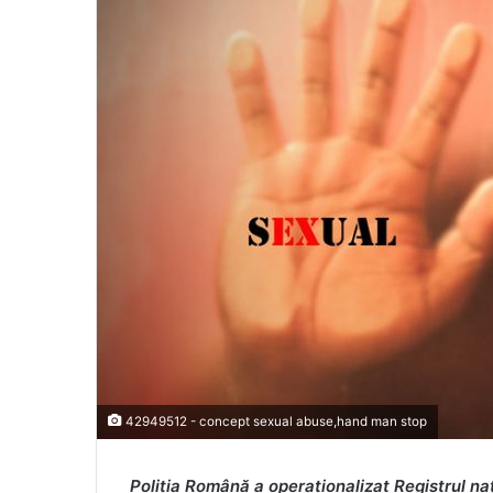
42949512 - concept sexual abuse,hand man stop
Poliția Română a operaționalizat Registrul na