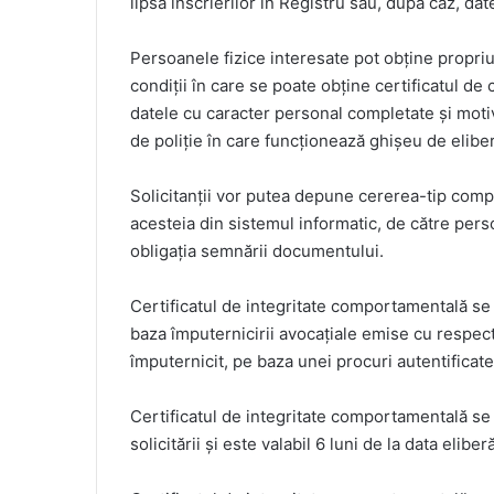
lipsa înscrierilor în Registru sau, după caz, dat
Persoanele fizice interesate pot obține propriu
condiții în care se poate obține certificatul de 
datele cu caracter personal completate și moti
de poliție în care funcționează ghișeu de elibera
Solicitanții vor putea depune cererea-tip compl
acesteia din sistemul informatic, de către perso
obligația semnării documentului.
Certificatul de integritate comportamentală se p
baza împuternicirii avocațiale emise cu respect
împuternicit, pe baza unei procuri autentificate
Certificatul de integritate comportamentală se 
solicitării și este valabil 6 luni de la data eliberă