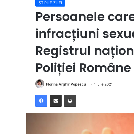
ȘTIRILE ZILEI
Persoanele car
infracțiuni sexua
Registrul națio
Poliției Române
Florina Arghir Popescu
1 iulie 2021
Facebook
Distribuie prin e-mail
Imprimare