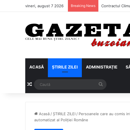
vineri, august 7 2026
Breaking News
ACASĂ
ȘTIRILE ZILEI
ADMINISTRAȚIE
S
Articol aleatoriu
Caută
Acasă
/
ȘTIRILE ZILEI
/
Persoanele care au comis infr
automatizat al Poliției Române