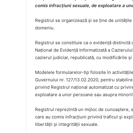
comis infracțiuni sexuale, de exploatare a un
Registrul se organizează și se ține de unitățile
domeniu.
Registrul se constituie ca o evidență distinctă d
Național de Evidență Informatizată a Cazierului 
cazierul judiciar, republicată, cu modificările și
Modelele formularelor-tip folosite în activități
Guvernului nr. 127/13.02.2020, pentru stabilirea
privind Registrul național automatizat cu privi
exploatare a unor persoane sau asupra minoril
Registrul reprezintă un mijloc de cunoaștere, 
care au comis infracțiuni privind traficul și ex
libertății și integrității sexuale.