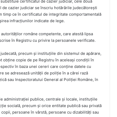
ubstituie certificatul de cazier judiciar, cele două
l de cazier judiciar se înscriu hotărârile judecătorești
în timp ce în certificatul de integritate comportamentală
șirea infracțiunilor indicate de lege.
autorităților române competente, care atestă lipsa
scrise în Registru cu privire la persoanele verificate.
udecată, precum și instituțiile din sistemul de apărare,
ot obține copie de pe Registru în aceleași condiții în
espectiv în baza unei cereri care conține datele cu
re se adresează unității de poliție în a cărei rază
zică sau Inspectoratului General al Poliției Române, în
e administrației publice, centrale și locale, instituțiile
ție socială, precum și orice entitate publică sau privată
 copii, persoane în vârstă, persoane cu dizabilități sau