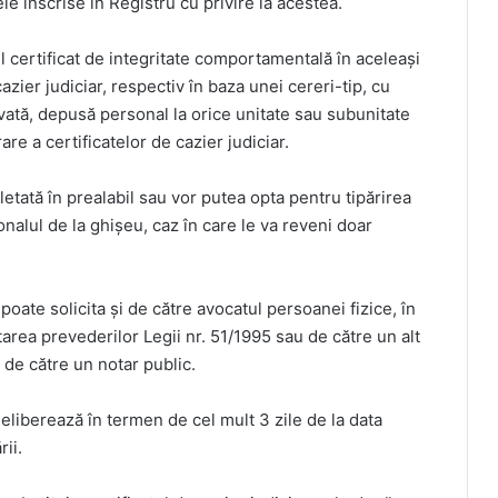
ele înscrise în Registru cu privire la acestea.
l certificat de integritate comportamentală în aceleași
cazier judiciar, respectiv în baza unei cereri-tip, cu
vată, depusă personal la orice unitate sau subunitate
re a certificatelor de cazier judiciar.
etată în prealabil sau vor putea opta pentru tipărirea
nalul de la ghișeu, caz în care le va reveni doar
oate solicita și de către avocatul persoanei fizice, în
area prevederilor Legii nr. 51/1995 sau de către un alt
 de către un notar public.
eliberează în termen de cel mult 3 zile de la data
rii.