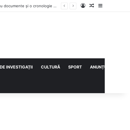
Log In
Articol aleatoriu
Sidebar
Contractul Climatic continuă prin Compania de Apă? Haritina Craița își susține acuzația cu documente și o cronologie a deciziilor
DE INVESTIGAȚII
CULTURĂ
SPORT
ANUNȚURI