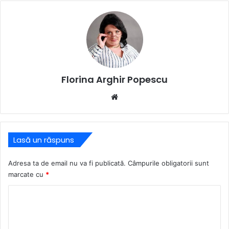
Florina Arghir Popescu
Website
Lasă un răspuns
Adresa ta de email nu va fi publicată.
Câmpurile obligatorii sunt
marcate cu
*
C
o
m