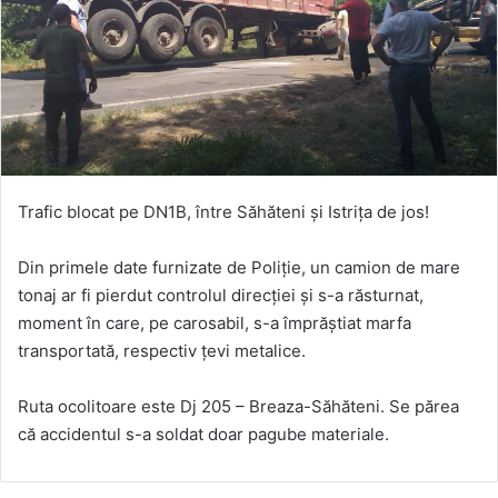
Trafic blocat pe DN1B, între Săhăteni și Istrița de jos!
Din primele date furnizate de Poliție, un camion de mare
tonaj ar fi pierdut controlul direcției și s-a răsturnat,
moment în care, pe carosabil, s-a împrăștiat marfa
transportată, respectiv țevi metalice.
Ruta ocolitoare este Dj 205 – Breaza-Săhăteni. Se părea
că accidentul s-a soldat doar pagube materiale.