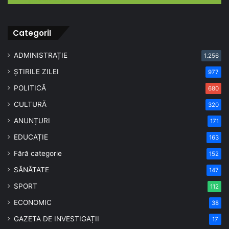
CategoriI
ADMINISTRAȚIE
1.256
ȘTIRILE ZILEI
977
POLITICĂ
680
CULTURĂ
320
ANUNȚURI
171
EDUCAȚIE
163
Fără categorie
152
SĂNĂTATE
147
SPORT
112
ECONOMIC
38
GAZETA DE INVESTIGAȚII
17