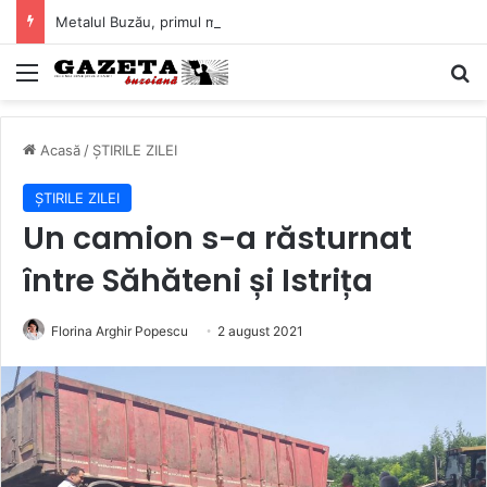
Metalul Buzău, primul meci acasă în noul sezon de Liga 2. Obiectiv clar înaintea duelului cu CS Afumați
Mediu
C
Acasă
/
ȘTIRILE ZILEI
ȘTIRILE ZILEI
Un camion s-a răsturnat
între Săhăteni și Istrița
Florina Arghir Popescu
2 august 2021