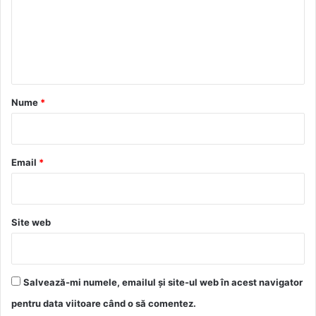
e
n
t
a
r
Nume
*
i
u
*
Email
*
Site web
Salvează-mi numele, emailul și site-ul web în acest navigator
pentru data viitoare când o să comentez.