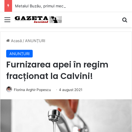
Metalul Buzău, primul meci acasă în noul sezon de Liga 2. Obiectiv clar înaintea duelului cu CS Afumați
Mediu
C
Acasă
/
ANUNȚURI
ANUNȚURI
Furnizarea apei în regim
fracționat la Calvini!
Florina Arghir Popescu
4 august 2021