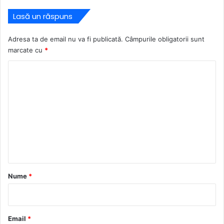
Lasă un răspuns
Adresa ta de email nu va fi publicată.
Câmpurile obligatorii sunt
marcate cu
*
C
o
m
e
n
t
a
r
Nume
*
i
u
*
Email
*