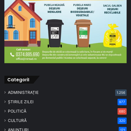
CategoriI
ADMINISTRAȚIE
1.256
ȘTIRILE ZILEI
977
POLITICĂ
680
CULTURĂ
320
ANUNȚURI
171