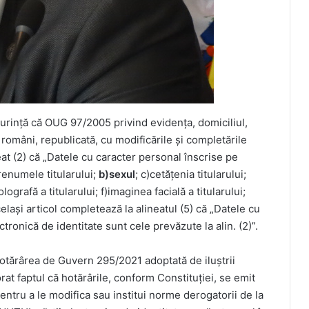
șurință că OUG 97/2005 privind evidența, domiciliul,
r români, republicată, cu modificările și completările
neat (2) că „Datele cu caracter personal înscrise pe
renumele titularului;
b)sexul
; c)cetățenia titularului;
lografă a titularului; f)imaginea facială a titularului;
celași articol completează la alineatul (5) că „Datele cu
tronică de identitate sunt cele prevăzute la alin. (2)”.
 Hotărârea de Guvern 295/2021 adoptată de iluștrii
rat faptul că hotărârile, conform Constituției, se emit
entru a le modifica sau institui norme derogatorii de la