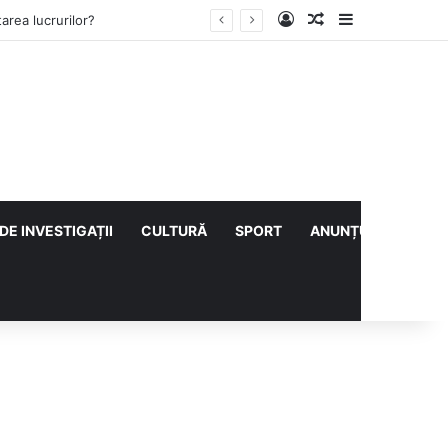
Log In
Articol aleatoriu
Sidebar
ului cu CS Afumați
DE INVESTIGAȚII
CULTURĂ
SPORT
ANUNȚURI