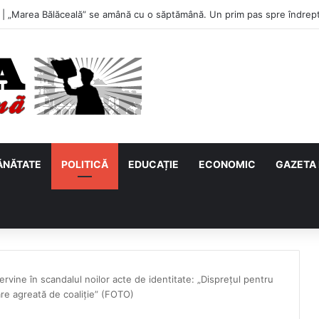
u, primul meci acasă în noul sezon de Liga 2. Obiectiv clar înaintea duel
ĂNĂTATE
POLITICĂ
EDUCAȚIE
ECONOMIC
GAZETA 
rvine în scandalul noilor acte de identitate: „Disprețul pentru
re agreată de coaliție” (FOTO)