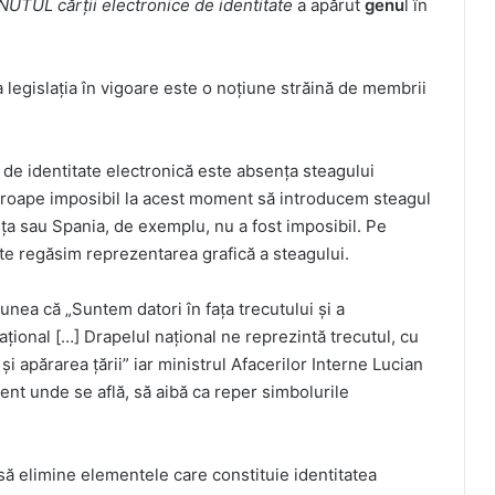
TUL cărții electronice de identitate
a apărut
genu
l în
legislația în vigoare este o noțiune străină de membrii
 de identitate electronică este absența steagului
proape imposibil la acest moment să introducem steagul
ța sau Spania, de exemplu, nu a fost imposibil. Pe
ate regăsim reprezentarea grafică a steagului.
punea că „Suntem datori în fața trecutului și a
ațional […] Drapelul național ne reprezintă trecutul, cu
și apărarea țării” iar ministrul Afacerilor Interne Lucian
ent unde se află, să aibă ca reper simbolurile
 să elimine elementele care constituie identitatea