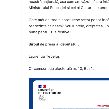
noastră națională, așa cum am văzut că s-a întâ
Ministerului Educației și cel al Culturii de und
Oare atât de tare disprețuiesc acest popor încât
reprezintă ca neam? Sau luptele, dreptatea, libe
bună pentru zile festive?
Biroul de presă al deputatului
Laurențiu Țepeluș
Circumscripția electorală nr. 10, Buzău