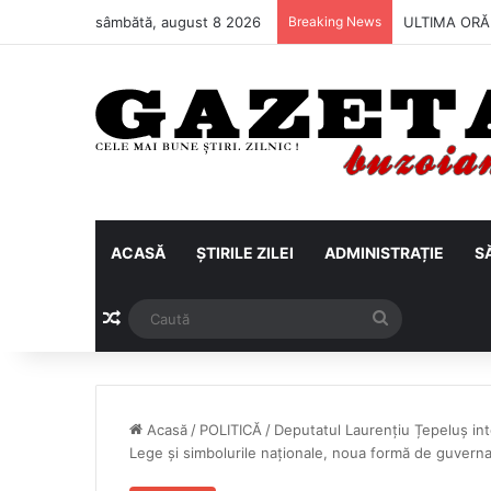
sâmbătă, august 8 2026
Breaking News
Metalul Buză
ACASĂ
ȘTIRILE ZILEI
ADMINISTRAȚIE
S
Articol aleatoriu
Caută
Acasă
/
POLITICĂ
/
Deputatul Laurențiu Țepeluș inte
Lege și simbolurile naționale, noua formă de guverna