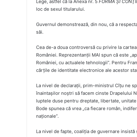
Lege, astfel că la Anexa nr. 5
FORMA ŞI CONŢINU
loc de sexul titularului.
Guvernul demonstrează, din nou, că a respecta 
săi.
Cea de-a doua controversă cu privire la cartea
României. Reprezentanții MAI spun că este „a
României, cu actualele tehnologii”. Pentru Fran
cărțile de identitate electronice ale acestor st
La nivel de declarații, prim-ministrul Cîțu ne s
înaintașilor noștri să facem cinste Drapelului N
luptele duse pentru dreptate, libertate, unitate 
Bode spunea că vrea „ca fiecare român, indifer
naționale”.
La nivel de fapte, coaliția de guvernare insistă