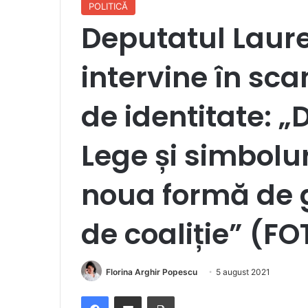
POLITICĂ
Deputatul Laure
intervine în sca
de identitate: „
Lege și simbolur
noua formă de 
de coaliție” (F
Florina Arghir Popescu
5 august 2021
Facebook
Distribuie prin e-mail
Imprimare