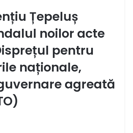
nțiu Țepeluș
ndalul noilor acte
Disprețul pentru
ile naționale,
guvernare agreată
OTO)