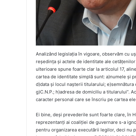
Analizând legislația în vigoare, observăm cu u
reședința și actele de identitate ale cetățenilo
ulterioare spune foarte clar la articolul 17, ali
cartea de identitate simplă sunt: a)numele și p
d)data și locul nașterii titularului; e)semnătura o
g)C.N.P.; h)adresa de domiciliu a titularului”. A
caracter personal care se înscriu pe cartea elec
Ei bine, deși prevederile sunt foarte clare, în
reprezentanți ai coaliției de guvernare s-a igno
pentru organizarea executării legilor, deci nu p