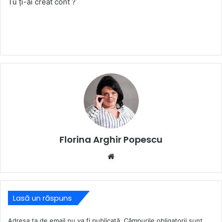
Tu ți-ai creat cont ?
Florina Arghir Popescu
Website
Lasă un răspuns
Adresa ta de email nu va fi publicată.
Câmpurile obligatorii sunt