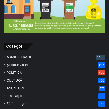
CategoriI
ADMINISTRAȚIE
1.256
ȘTIRILE ZILEI
977
POLITICĂ
680
CULTURĂ
320
ANUNȚURI
171
EDUCAȚIE
163
Fără categorie
152