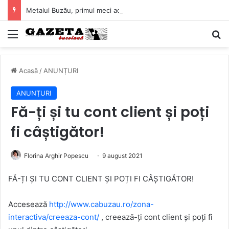
Metalul Buzău, primul meci acasă în noul sezon de Liga 2. Obiectiv clar înaintea duelului cu CS Afumați
Mediu
C
Acasă
/
ANUNȚURI
ANUNȚURI
Fă-ți și tu cont client și poți
fi câștigător!
Florina Arghir Popescu
9 august 2021
FĂ-ȚI ȘI TU CONT CLIENT ȘI POȚI FI CÂȘTIGĂTOR!
Accesează
http://www.cabuzau.ro/zona-
interactiva/creeaza-cont/
, creează-ți cont client și poți fi