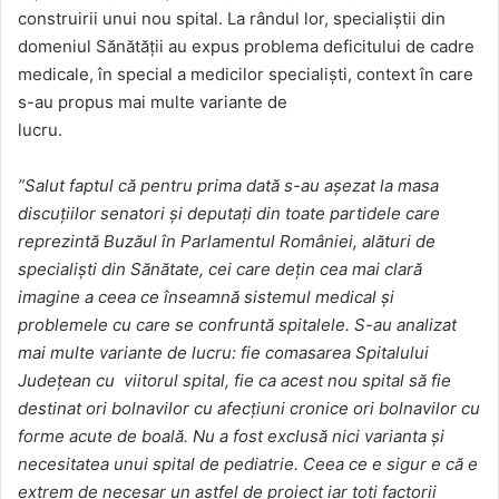
construirii unui nou spital. La rândul lor, specialiștii din
domeniul Sănătății au expus problema deficitului de cadre
medicale, în special a medicilor specialiști, context în care
s-au propus mai multe variante de
lucru.
”Salut faptul că pentru prima dată s-au așezat la masa
discuțiilor senatori și deputați din toate partidele care
reprezintă Buzăul în Parlamentul României, alături de
specialiști din Sănătate, cei care dețin cea mai clară
imagine a ceea ce înseamnă sistemul medical și
problemele cu care se confruntă spitalele. S-au analizat
mai multe variante de lucru: fie comasarea Spitalului
Județean cu viitorul spital, fie ca acest nou spital să fie
destinat ori bolnavilor cu afecțiuni cronice ori bolnavilor cu
forme acute de boală. Nu a fost exclusă nici varianta și
necesitatea unui spital de pediatrie. Ceea ce e sigur e că e
extrem de necesar un astfel de proiect iar toți factorii