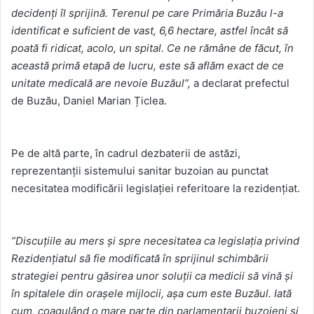
decidenți îl sprijină. Terenul pe care Primăria Buzău l-a
identificat e suficient de vast, 6,6 hectare, astfel încât să
poată fi ridicat, acolo, un spital. Ce ne rămâne de făcut, în
această primă etapă de lucru, este să aflăm exact de ce
unitate medicală are nevoie Buzăul”,
a declarat prefectul
de Buzău, Daniel Marian Țiclea.
Pe de altă parte, în cadrul dezbaterii de astăzi,
reprezentanții sistemului sanitar buzoian au punctat
necesitatea modificării legislației referitoare la rezidențiat.
”Discuțiile au mers și spre necesitatea ca legislația privind
Rezidențiatul să fie modificată în sprijinul schimbării
strategiei pentru găsirea unor soluții ca medicii să vină și
în spitalele din orașele mijlocii, așa cum este Buzăul. Iată
cum, coagulând o mare parte din parlamentarii buzoieni și