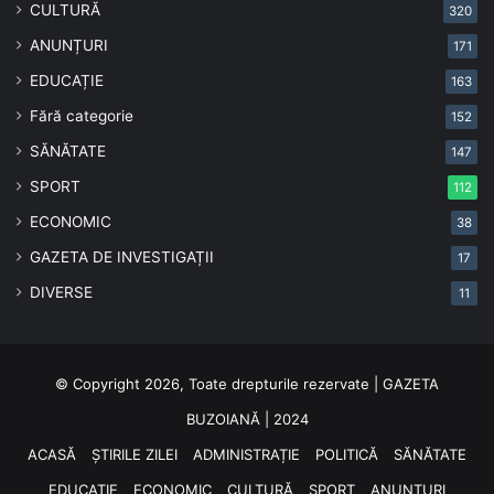
CULTURĂ
320
ANUNȚURI
171
EDUCAȚIE
163
Fără categorie
152
SĂNĂTATE
147
SPORT
112
ECONOMIC
38
GAZETA DE INVESTIGAȚII
17
DIVERSE
11
© Copyright 2026, Toate drepturile rezervate | GAZETA
BUZOIANĂ | 2024
ACASĂ
ȘTIRILE ZILEI
ADMINISTRAȚIE
POLITICĂ
SĂNĂTATE
EDUCAȚIE
ECONOMIC
CULTURĂ
SPORT
ANUNȚURI