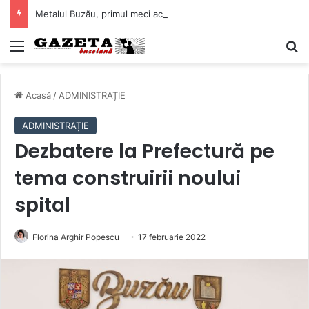
Metalul Buzău, primul meci acasă în noul sezon de Liga 2. Obiectiv clar înaintea duelului cu CS Afumați
Mediu
C
Acasă
/
ADMINISTRAȚIE
ADMINISTRAȚIE
Dezbatere la Prefectură pe
tema construirii noului
spital
Florina Arghir Popescu
17 februarie 2022