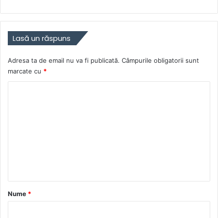
Lasă un răspuns
Adresa ta de email nu va fi publicată.
Câmpurile obligatorii sunt
marcate cu
*
C
o
m
e
n
t
a
r
Nume
*
i