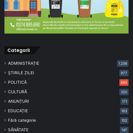
CategoriI
ADMINISTRAȚIE
1.256
ȘTIRILE ZILEI
977
POLITICĂ
680
CULTURĂ
320
ANUNȚURI
171
EDUCAȚIE
163
Fără categorie
152
SĂNĂTATE
147