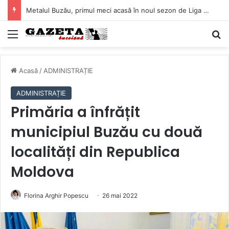
Metalul Buzău, primul meci acasă în noul sezon de Liga 2. Obiectiv clar înaintea duelului cu CS Afumați
Mediu
C
Acasă
/
ADMINISTRAȚIE
ADMINISTRAȚIE
Primăria a înfrățit
municipiul Buzău cu două
localități din Republica
Moldova
Florina Arghir Popescu
26 mai 2022