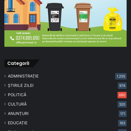
CategoriI
ADMINISTRAȚIE
1.255
ȘTIRILE ZILEI
974
POLITICĂ
680
CULTURĂ
320
ANUNȚURI
171
EDUCAȚIE
163