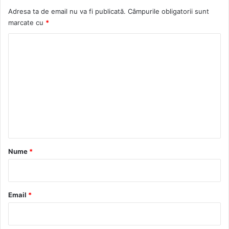
Adresa ta de email nu va fi publicată.
Câmpurile obligatorii sunt
marcate cu
*
C
o
m
e
n
t
a
r
Nume
*
i
u
*
Email
*