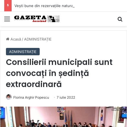
Vești bune din rezervațiile naturale ale Buzăului. Lacurile de la Boldu și Balta Albă și-au refăcut o bună parte din luciul de apă
Mediu
C
Acasă
/
ADMINISTRAȚIE
ADMINISTRAȚIE
Consilierii municipali sunt
convocați în ședință
extraordinară
Florina Arghir Popescu
7 iulie 2022