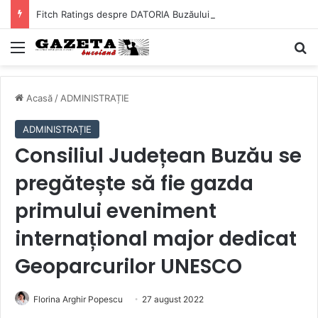
Fitch Ratings despre DATORIA Buzăului! Cât ne costă, de fapt, împrumuturile bancare ale Primăriei
Mediu
C
Acasă
/
ADMINISTRAȚIE
ADMINISTRAȚIE
Consiliul Județean Buzău se
pregătește să fie gazda
primului eveniment
internațional major dedicat
Geoparcurilor UNESCO
Florina Arghir Popescu
27 august 2022