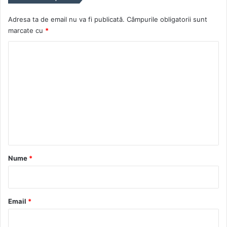
Adresa ta de email nu va fi publicată.
Câmpurile obligatorii sunt
marcate cu
*
C
o
m
e
n
t
a
r
Nume
*
i
u
*
Email
*