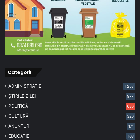
CategoriI
ADMINISTRAȚIE
1.258
ȘTIRILE ZILEI
977
POLITICĂ
680
CULTURĂ
320
ANUNȚURI
171
EDUCAȚIE
163