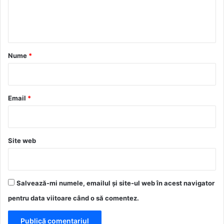
n
t
a
r
Nume
*
i
u
*
Email
*
Site web
Salvează-mi numele, emailul și site-ul web în acest navigator
pentru data viitoare când o să comentez.