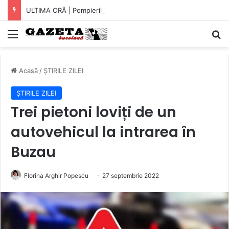
ULTIMA ORĂ | Pompierii au intrat pe fereastră într-un apartament din Micro XIV. O bătrână a fost găsită căzută în bucătărie (VIDEO)
Mediu
C
Acasă
/
ȘTIRILE ZILEI
ȘTIRILE ZILEI
Trei pietoni loviți de un
autovehicul la intrarea în
Buzau
Florina Arghir Popescu
27 septembrie 2022