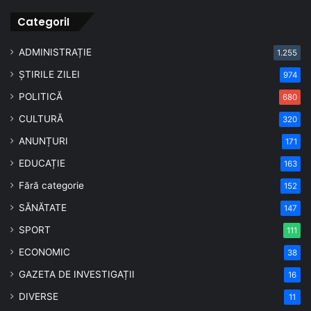
CategoriI
ADMINISTRAȚIE
1.255
ȘTIRILE ZILEI
974
POLITICĂ
680
CULTURĂ
320
ANUNȚURI
171
EDUCAȚIE
163
Fără categorie
152
SĂNĂTATE
147
SPORT
111
ECONOMIC
38
GAZETA DE INVESTIGAȚII
16
DIVERSE
11