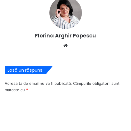
Florina Arghir Popescu
Website
Lasă un răspuns
Adresa ta de email nu va fi publicată.
Câmpurile obligatorii sunt
marcate cu
*
C
o
m
e