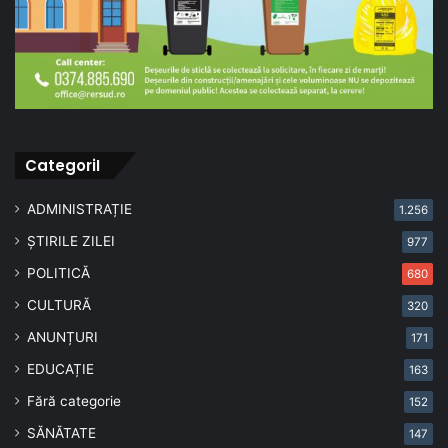
CategoriI
ADMINISTRAȚIE
1.256
ȘTIRILE ZILEI
977
POLITICĂ
680
CULTURĂ
320
ANUNȚURI
171
EDUCAȚIE
163
Fără categorie
152
SĂNĂTATE
147