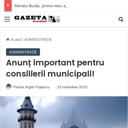
Metalul Buzău, primul meci acasă în noul sezon de Liga 2. Obiectiv clar înaintea duelului cu CS Afumați
Mediu
C
Acasă
/
ADMINISTRAȚIE
ADMINISTRAȚIE
Anunț important pentru
consilierii municipali!
Florina Arghir Popescu
23 noiembrie 2023