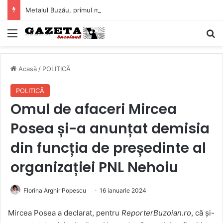
Metalul Buzău, primul meci acasă în noul sezon de Liga 2. Obiectiv clar înaintea duelului cu CS Afumați
Mediu
C
Acasă
/
POLITICĂ
POLITICĂ
Omul de afaceri Mircea
Posea și-a anunțat demisia
din funcția de președinte al
organizației PNL Nehoiu
Florina Arghir Popescu
16 ianuarie 2024
Mircea Posea a declarat, pentru
ReporterBuzoian.ro
, că și-