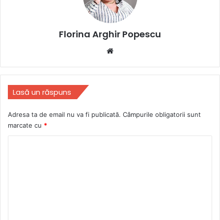
Florina Arghir Popescu
Website
Lasă un răspuns
Adresa ta de email nu va fi publicată.
Câmpurile obligatorii sunt
marcate cu
*
C
o
m
e
n
t