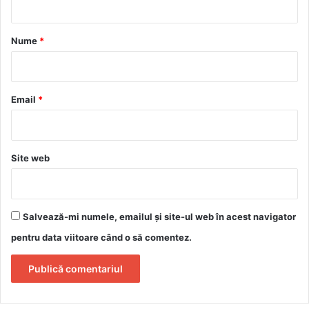
a
r
Nume
*
i
u
*
Email
*
Site web
Salvează-mi numele, emailul și site-ul web în acest navigator
pentru data viitoare când o să comentez.