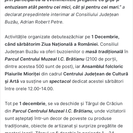
entuziasm atât pentru cei mici, cât și pentru cei mari.”
a
declarat președintele interimar al Consiliului Județean
Buzău, Adrian Robert Petre.
Activitățile organizate debuteazăchiar pe
1 Decembrie,
când sărbătorim Ziua Națională a României.
Consiliul
Județean Buzău va oferi buzoienilor o
masă tradițională
în
Parcul Centrului Muzeal I.C. Brătianu
(2100 de porții,
dintre acestea 500 sunt de post), iar
Ansamblul folcloric
Plaiurile Mioriței
din cadrul
Centrului Județean de Cultură
și Artă
va susține un
spectacol
dedicat acestei sărbători
între orele 12.00-14.00.
Tot pe
1 decembrie
, se va deschide și Târgul de Crăciun
din
Parcul Centrului Muzeal I.C. Brătianu,
unde vizitatorii
sunt așteptați într-un decor de poveste cu produse
tradiționale, obiecte de artizanat și surprize pregătite de