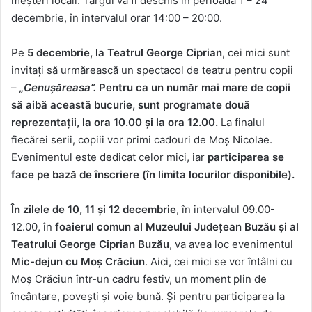
meșteri locali. Târgul va fi deschis în perioada 1 – 24
decembrie, în intervalul orar 14:00 – 20:00.
Pe
5 decembrie, la Teatrul George Ciprian
, cei mici sunt
invitați să urmărească un spectacol de teatru pentru copii
–
„Cenușăreasa”.
Pentru ca un număr mai mare de copii
să aibă această bucurie, sunt programate două
reprezentații, la ora 10.00 și la ora 12.00.
La finalul
fiecărei serii, copiii vor primi cadouri de Moș Nicolae.
Evenimentul este dedicat celor mici, iar
participarea se
face pe bază de înscriere (în limita locurilor disponibile).
În zilele de 10, 11 și 12 decembrie
, în intervalul 09.00-
12.00, în
foaierul comun al Muzeului Județean Buzău și al
Teatrului George Ciprian Buzău
, va avea loc evenimentul
Mic-dejun cu Moș Crăciun
. Aici, cei mici se vor întâlni cu
Moș Crăciun într-un cadru festiv, un moment plin de
încântare, povești și voie bună. Și pentru participarea la