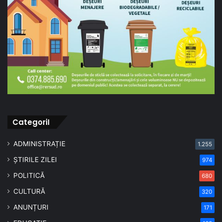
CategoriI
ADMINISTRAȚIE
1.255
ȘTIRILE ZILEI
974
POLITICĂ
680
CULTURĂ
320
ANUNȚURI
171