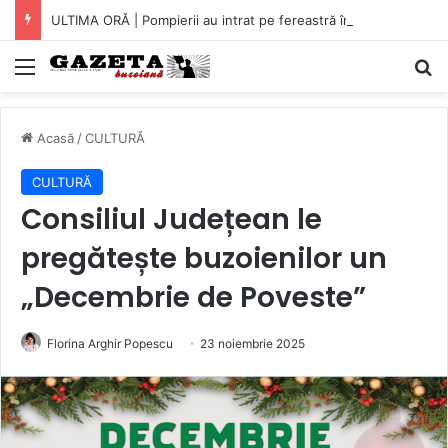
ULTIMA ORĂ | Pompierii au intrat pe fereastră într-un apartament din Micro XIV. O bătrână a fost găsită căzută în bucătărie (VIDEO)
Mediu
C
Acasă
/
CULTURĂ
CULTURĂ
Consiliul Județean le
pregătește buzoienilor un
„Decembrie de Poveste”
Florina Arghir Popescu
23 noiembrie 2025