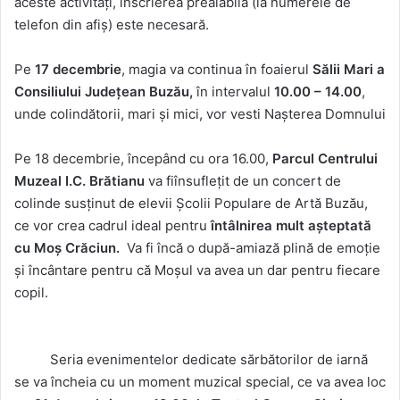
aceste activități, înscrierea prealabilă (la numerele de
telefon din afiș) este necesară.
Pe
17 decembrie
, magia va continua în foaierul
Sălii Mari a
Consiliului Județean Buzău,
în intervalul
10.00 – 14.00
,
unde colindătorii, mari și mici, vor vesti Nașterea Domnului
Pe 18 decembrie, începând cu ora 16.00,
Parcul Centrului
Muzeal I.C. Brătianu
va fiînsuflețit de un concert de
colinde susținut de elevii Școlii Populare de Artă Buzău,
ce vor crea cadrul ideal pentru
întâlnirea mult așteptată
cu Moș Crăciun.
Va fi încă o după-amiază plină de emoție
și încântare pentru că Moșul va avea un dar pentru fiecare
copil.
Seria evenimentelor dedicate sărbătorilor de iarnă
se va încheia cu un moment muzical special, ce va avea loc