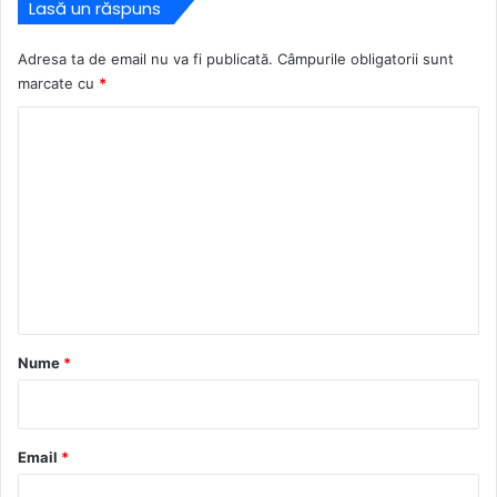
Lasă un răspuns
Adresa ta de email nu va fi publicată.
Câmpurile obligatorii sunt
marcate cu
*
C
o
m
e
n
t
a
r
Nume
*
i
u
*
Email
*