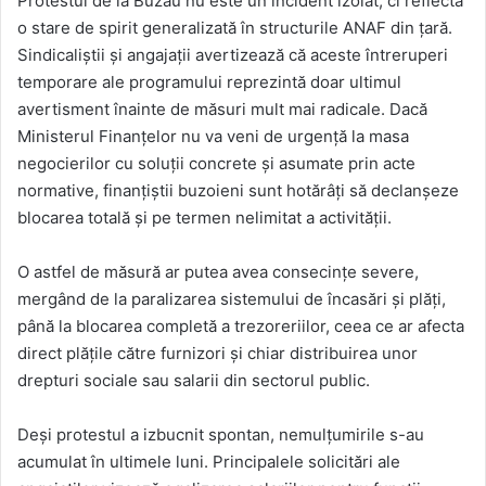
Protestul de la Buzău nu este un incident izolat, ci reflectă
o stare de spirit generalizată în structurile ANAF din țară.
Sindicaliștii și angajații avertizează că aceste întreruperi
temporare ale programului reprezintă doar ultimul
avertisment înainte de măsuri mult mai radicale. Dacă
Ministerul Finanțelor nu va veni de urgență la masa
negocierilor cu soluții concrete și asumate prin acte
normative, finanțiștii buzoieni sunt hotărâți să declanșeze
blocarea totală și pe termen nelimitat a activității.
O astfel de măsură ar putea avea consecințe severe,
mergând de la paralizarea sistemului de încasări și plăți,
până la blocarea completă a trezoreriilor, ceea ce ar afecta
direct plățile către furnizori și chiar distribuirea unor
drepturi sociale sau salarii din sectorul public.
Deși protestul a izbucnit spontan, nemulțumirile s-au
acumulat în ultimele luni. Principalele solicitări ale