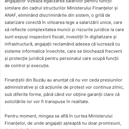
angajaților vizează egalizarea salariilor pentru funcții
similare din cadrul structurilor Ministerului Finanțelor și
ANAF, eliminând discriminările din sistem, o grilă de
salarizare corectă în viitoarea lege a salarizării unice, care
să reflecte complexitatea muncii și riscurile juridice la care
sunt expuși inspectorii fiscali, investiții în digitalizare și
infrastructură, angajații reclamând adesea că lucrează cu
sisteme informatice învechite, care se blochează frecvent
și protecție juridică pentru personalul care ocupă funcții
de control și execuție.
Finanțiștii din Buzău au anunțat că nu vor ceda presiunilor
administrative și că acțiunile de protest vor continua zilnic,
sub diferite forme, până când vor obține garanții clare că
solicitările lor vor fi transpuse în realitate.
Pentru moment, mingea se află în curtea Ministerului
Finanțelor, de unde angajații așteaptă nu doar promisiuni,