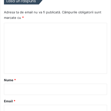
Lasă un răspuns
Adresa ta de email nu va fi publicată.
Câmpurile obligatorii sunt
marcate cu
*
C
o
m
e
n
t
a
r
Nume
*
i
u
*
Email
*