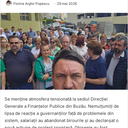
Florina Arghir Popescu
29 mai 2026
Se menține atmosfera tensionată la sediul Direcției
Generale a Finanțelor Publice din Buzău. Nemulțumiți de
lipsa de reacție a guvernanților față de problemele din
sistem, salariații au abandonat birourile și au declanșat o
nouă acțiune de protest spontană. Ghișeele au fost