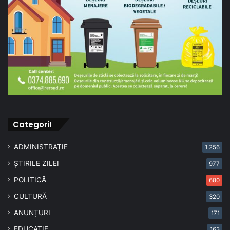
CategoriI
ADMINISTRAȚIE
1.256
ȘTIRILE ZILEI
977
POLITICĂ
680
CULTURĂ
320
ANUNȚURI
171
EDUCAȚIE
163