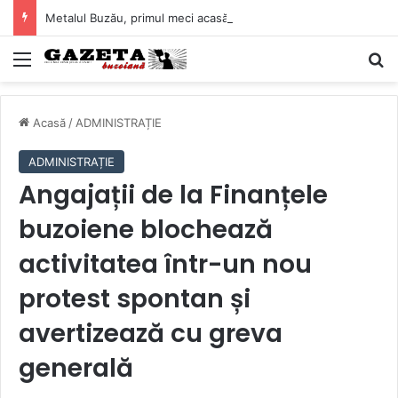
Metalul Buzău, primul meci acasă în noul sezon de Liga 2. Obiectiv clar înaintea duelului cu CS Afumați
Mediu
C
Acasă
/
ADMINISTRAȚIE
ADMINISTRAȚIE
Angajații de la Finanțele
buzoiene blochează
activitatea într-un nou
protest spontan și
avertizează cu greva
generală