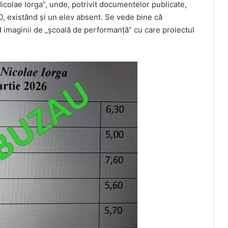
colae Iorga”, unde, potrivit documentelor publicate,
,60, existând și un elev absent. Se vede bine că
 imaginii de „școală de performanță” cu care proiectul