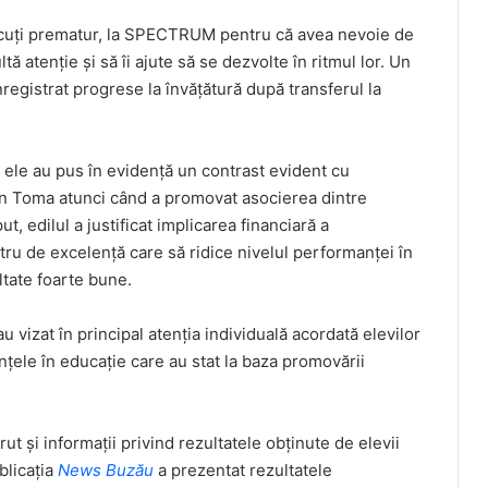
scuți prematur, la SPECTRUM pentru că avea nevoie de
 atenție și să îi ajute să se dezvolte în ritmul lor. Un
 înregistrat progrese la învățătură după transferul la
ă ele au pus în evidență un contrast evident cu
n Toma atunci când a promovat asocierea dintre
 edilul a justificat implicarea financiară a
ntru de excelență care să ridice nivelul performanței în
ltate foarte bune.
vizat în principal atenția individuală acordată elevilor
țele în educație care au stat la baza promovării
ărut și informații privind rezultatele obținute de elevii
blicația
News Buzău
a prezentat rezultatele