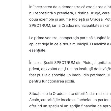
În încercarea de a demonstra că asocierea dintr
nu reprezintă o premieră, Cristina Drugă, care
două exemple și anume Ploiești și Oradea. Potriv
SPECTRUM, iar la Oradea municipalitatea s-ar fi 
La prima vedere, comparația pare să susțină i
aplicat deja în cele două municipii. O analiză a c
esențiale.
În cazul Școlii SPECTRUM din Ploiești, unitatea 
privat, dezvoltat de „Lumina Instituții de Învăță
fost pus la dispoziție un imobil din patrimoniul 
pentru funcționarea școlii.
Situația de la Oradea este diferită, dar nici e
Acolo, autoritățile locale au încheiat un parte
oferind un spațiu și un sprijin financiar de apr