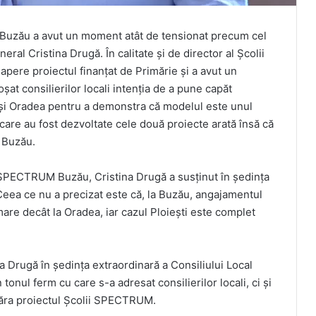
l Buzău a avut un moment atât de tensionat precum cel
ral Cristina Drugă. În calitate și de director al Școlii
ere proiectul finanțat de Primărie și a avut un
oșat consilierilor locali intenția de a pune capăt
i și Oradea pentru a demonstra că modelul este unul
care au fost dezvoltate cele două proiecte arată însă că
a Buzău.
ii SPECTRUM Buzău, Cristina Drugă a susținut în ședința
Ceea ce nu a precizat este că, la Buzău, angajamentul
 mare decât la Oradea, iar cazul Ploiești este complet
na Drugă în ședința extraordinară a Consiliului Local
tonul ferm cu care s-a adresat consilierilor locali, ci și
păra proiectul Școlii SPECTRUM.