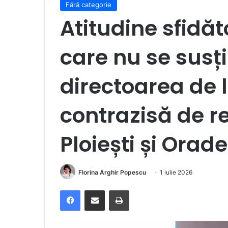
Fără categorie
Atitudine sfidăt
care nu se susți
directoarea de
contrazisă de re
Ploiești și Orad
Florina Arghir Popescu
1 iulie 2026
Facebook
Distribuie prin e-mail
Imprimare