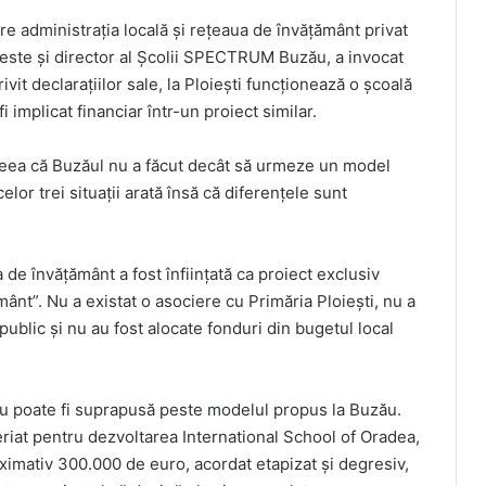
e administrația locală și rețeaua de învățământ privat
 este și director al Școlii SPECTRUM Buzău, a invocat
it declarațiilor sale, la Ploiești funcționează o școală
implicat financiar într-un proiect similar.
deea că Buzăul nu a făcut decât să urmeze un model
elor trei situații arată însă că diferențele sunt
de învățământ a fost înființată ca proiect exclusiv
mânt”. Nu a existat o asociere cu Primăria Ploiești, nu a
public și nu au fost alocate fonduri din bugetul local
a nu poate fi suprapusă peste modelul propus la Buzău.
neriat pentru dezvoltarea International School of Oradea,
oximativ 300.000 de euro, acordat etapizat și degresiv,