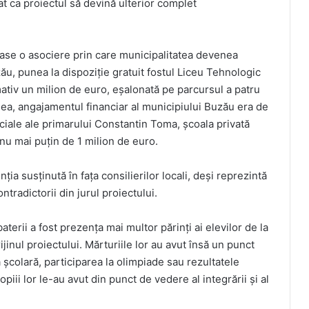
at ca proiectul să devină ulterior complet
base o asociere prin care municipalitatea devenea
 punea la dispoziție gratuit fostul Liceu Tehnologic
mativ un milion de euro, eșalonată pe parcursul a patru
ea, angajamentul financiar al municipiului Buzău era de
ficiale ale primarului Constantin Toma, școala privată
nu mai puțin de 1 milion de euro.
ția susținută în fața consilierilor locali, deși reprezintă
tradictorii din jurul proiectului.
aterii a fost prezența mai multor părinți ai elevilor de la
inul proiectului. Mărturiile lor au avut însă un punct
școlară, participarea la olimpiade sau rezultatele
iii lor le-au avut din punct de vedere al integrării și al