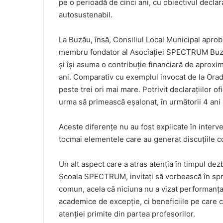
pe o perioadă de cinci ani, cu obiectivul declar
autosustenabil.
La Buzău, însă, Consiliul Local Municipal apro
membru fondator al Asociației SPECTRUM Buzău,
și își asuma o contribuție financiară de aproxi
ani. Comparativ cu exemplul invocat de la Orad
peste trei ori mai mare. Potrivit declarațiilor o
urma să primească eșalonat, în următorii 4 ani 
Aceste diferențe nu au fost explicate în interven
tocmai elementele care au generat discuțiile con
Un alt aspect care a atras atenția în timpul dezb
Școala SPECTRUM, invitați să vorbească în sprij
comun, acela că niciuna nu a vizat performanța 
academice de excepție, ci beneficiile pe care cop
atenției primite din partea profesorilor.