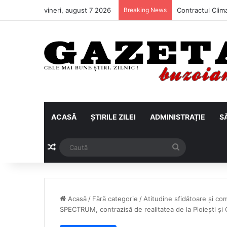
vineri, august 7 2026
Breaking News
ACASĂ
ȘTIRILE ZILEI
ADMINISTRAȚIE
S
Articol aleatoriu
Caută
Acasă
/
Fără categorie
/
Atitudine sfidătoare și com
SPECTRUM, contrazisă de realitatea de la Ploiești și