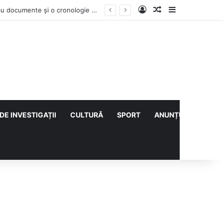
Log In
Articol aleatoriu
Sidebar
Contractul Climatic continuă prin Compania de Apă? Haritina Craița își susține acuzația cu documente și o cronologie a deciziilor
DE INVESTIGAȚII
CULTURĂ
SPORT
ANUNȚURI