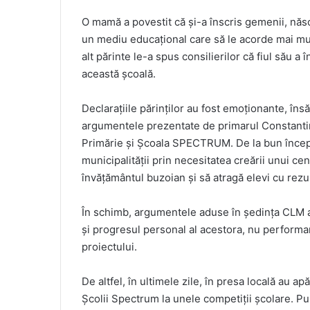
O mamă a povestit că și-a înscris gemenii, nă
un mediu educațional care să le acorde mai multă
alt părinte le-a spus consilierilor că fiul său a
această școală.
Declarațiile părinților au fost emoționante, îns
argumentele prezentate de primarul Constanti
Primărie și Școala SPECTRUM. De la bun început,
municipalității prin necesitatea creării unui ce
învățământul buzoian și să atragă elevi cu rezu
În schimb, argumentele aduse în ședința CLM au 
și progresul personal al acestora, nu performan
proiectului.
De altfel, în ultimele zile, în presa locală au ap
Școlii Spectrum la unele competiții școlare. Pu