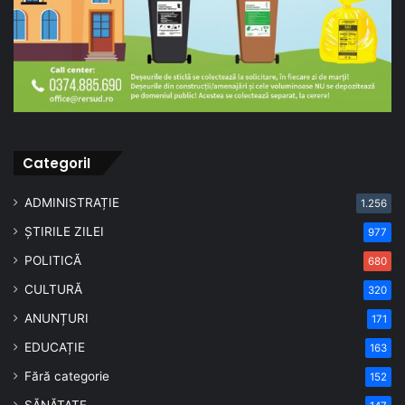
CategoriI
ADMINISTRAȚIE
1.256
ȘTIRILE ZILEI
977
POLITICĂ
680
CULTURĂ
320
ANUNȚURI
171
EDUCAȚIE
163
Fără categorie
152
SĂNĂTATE