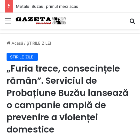
Metalul Buzău, primul meci acasă în noul sezon de Liga 2. Obiectiv clar înaintea duelului cu CS Afumați
Mediu
C
Acasă
/
ȘTIRILE ZILEI
ȘTIRILE ZILEI
„Furia trece, consecințele
rămân”. Serviciul de
Probațiune Buzău lansează
o campanie amplă de
prevenire a violenței
domestice