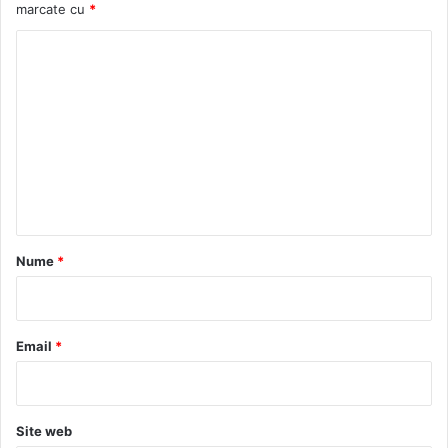
marcate cu
*
C
o
m
e
n
t
a
r
Nume
*
i
u
*
Email
*
Site web