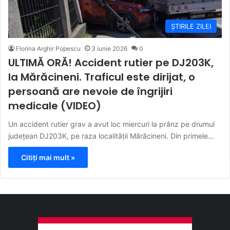
ȘTIRILE ZILEI
Florina Arghir Popescu
3 iunie 2026
0
ULTIMĂ ORĂ! Accident rutier pe DJ203K,
la Mărăcineni. Traficul este dirijat, o
persoană are nevoie de îngrijiri
medicale (VIDEO)
Un accident rutier grav a avut loc miercuri la prânz pe drumul
județean DJ203K, pe raza localității Mărăcineni. Din primele…
Citiți mai mult »