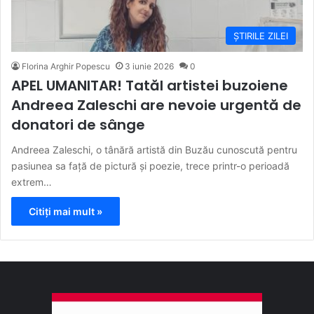
ȘTIRILE ZILEI
Florina Arghir Popescu
3 iunie 2026
0
APEL UMANITAR! Tatăl artistei buzoiene
Andreea Zaleschi are nevoie urgentă de
donatori de sânge
Andreea Zaleschi, o tânără artistă din Buzău cunoscută pentru
pasiunea sa față de pictură și poezie, trece printr-o perioadă
extrem…
Citiți mai mult »