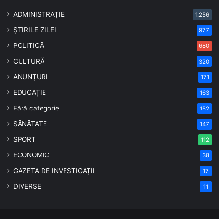
ADMINISTRAȚIE
1.256
ȘTIRILE ZILEI
977
POLITICĂ
680
CULTURĂ
320
ANUNȚURI
171
EDUCAȚIE
163
Fără categorie
152
SĂNĂTATE
147
SPORT
112
ECONOMIC
38
GAZETA DE INVESTIGAȚII
17
DIVERSE
11