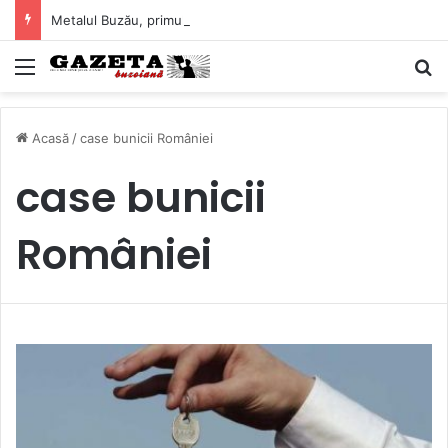
Metalul Buzău, primul meci acasă în noul sezon de Liga 2. Obiectiv clar înaintea duelului cu CS Afumați
Mediu
C
Acasă
/
case bunicii României
case bunicii
României