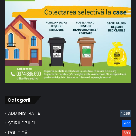
CategoriI
ADMINISTRAȚIE
1.256
ȘTIRILE ZILEI
977
POLITICĂ
680