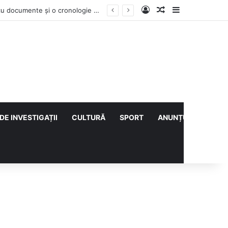
Log In
Articol aleatoriu
Sidebar
Contractul Climatic continuă prin Compania de Apă? Haritina Craița își susține acuzația cu documente și o cronologie a deciziilor
DE INVESTIGAȚII
CULTURĂ
SPORT
ANUNȚURI