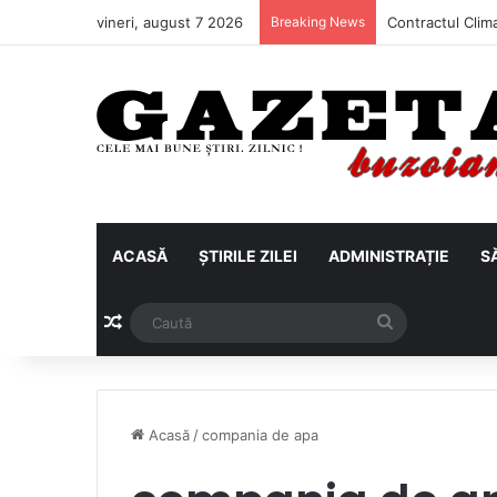
vineri, august 7 2026
Breaking News
ACASĂ
ȘTIRILE ZILEI
ADMINISTRAȚIE
S
Articol aleatoriu
Caută
Acasă
/
compania de apa