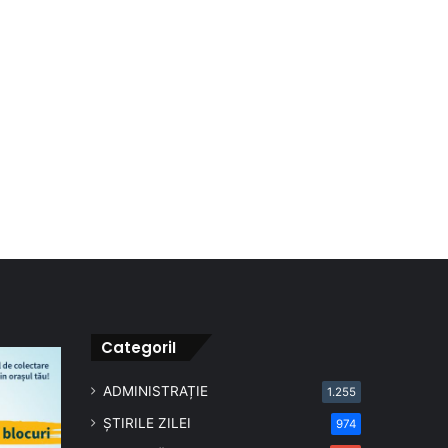
CategoriI
ADMINISTRAȚIE
1.255
ȘTIRILE ZILEI
974