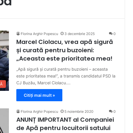
pa
Florina Arghir Popescu
3 decembrie 2025
0
Marcel Ciolacu, vrea apă sigură
și curată pentru buzoieni:
„Aceasta este prioritatea mea!
„Apă sigură și curată pentru buzoieni – aceasta
este prioritatea mea!”, a transmis candidatul PSD la
CJ Buzău, Marcel Ciolacu.…
CĂ
Citiți mai mult »
Florina Arghir Popescu
5 noiembrie 2020
0
ANUNȚ IMPORTANT al Companiei
de Apă pentru locuitorii satului