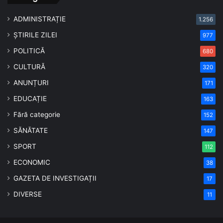
ADMINISTRAȚIE
1.256
ȘTIRILE ZILEI
977
POLITICĂ
680
CULTURĂ
320
ANUNȚURI
171
EDUCAȚIE
163
Fără categorie
152
SĂNĂTATE
147
SPORT
112
ECONOMIC
38
GAZETA DE INVESTIGAȚII
17
DIVERSE
11