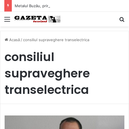
Metalul Buzău, primul meci acasă în noul sezon de Liga 2. Obiectiv clar înaintea duelului cu CS Afumați
Mediu
C
Acasă
/
consiliul supraveghere transelectrica
consiliul
supraveghere
transelectrica