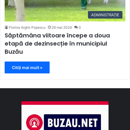
ADMINISTRAȚIE
Florina Arghir Popescu
29 mai 2024
0
Săptămâna viitoare începe a doua
etapă de dezinsecție în municipiul
Buzău
Citiți mai mult »