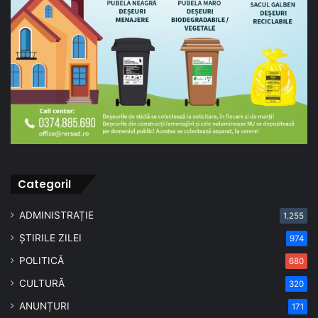
CategoriI
ADMINISTRAȚIE
1.255
ȘTIRILE ZILEI
974
POLITICĂ
680
CULTURĂ
320
ANUNȚURI
171