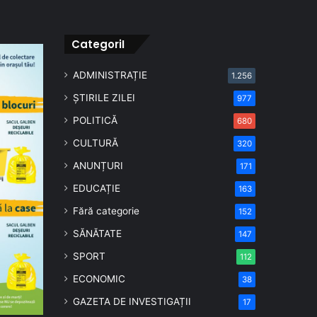
CategoriI
ADMINISTRAȚIE
1.256
ȘTIRILE ZILEI
977
POLITICĂ
680
CULTURĂ
320
ANUNȚURI
171
EDUCAȚIE
163
Fără categorie
152
SĂNĂTATE
147
SPORT
112
ECONOMIC
38
GAZETA DE INVESTIGAȚII
17