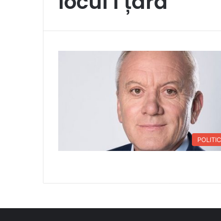
locul I țară
POLITI