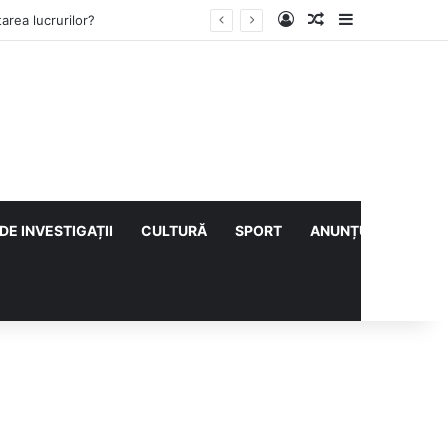
Log In
Articol aleatoriu
Sidebar
rea lucrurilor?
DE INVESTIGAȚII
CULTURĂ
SPORT
ANUNȚURI