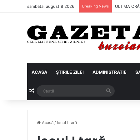
sâmbătă, august 8 2026
Breaking News
ULTIMA ORĂ |
ACASĂ
ȘTIRILE ZILEI
ADMINISTRAȚIE
S
Articol aleatoriu
Caută
Acasă
/
locul I țară