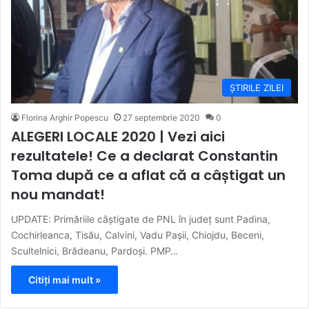
ȘTIRILE ZILEI
Florina Arghir Popescu
27 septembrie 2020
0
ALEGERI LOCALE 2020 | Vezi aici
rezultatele! Ce a declarat Constantin
Toma după ce a aflat că a câștigat un
nou mandat!
UPDATE: Primăriile câștigate de PNL în județ sunt Padina,
Cochirleanca, Tisău, Calvini, Vadu Pașii, Chiojdu, Beceni,
Scultelnici, Brădeanu, Pardoși. PMP…
Citiți mai mult »