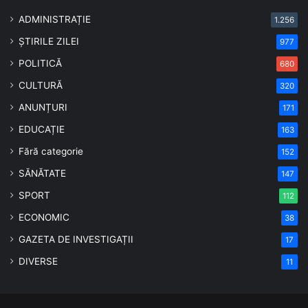
ADMINISTRAȚIE
1.256
ȘTIRILE ZILEI
977
POLITICĂ
680
CULTURĂ
320
ANUNȚURI
171
EDUCAȚIE
163
Fără categorie
152
SĂNĂTATE
147
SPORT
112
ECONOMIC
38
GAZETA DE INVESTIGAȚII
17
DIVERSE
11