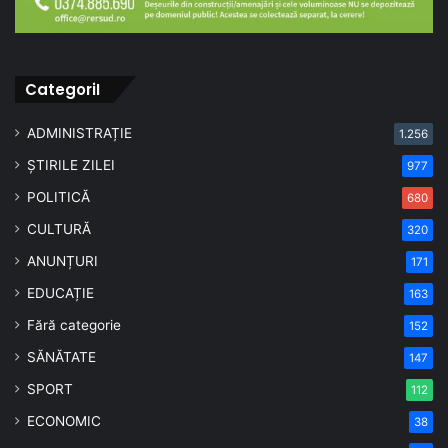
CategoriI
ADMINISTRAȚIE
1.256
ȘTIRILE ZILEI
977
POLITICĂ
680
CULTURĂ
320
ANUNȚURI
171
EDUCAȚIE
163
Fără categorie
152
SĂNĂTATE
147
SPORT
112
ECONOMIC
38