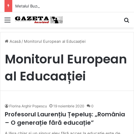
Metalul Buzău, primul meci acasă în noul sezon de Liga 2. Obiectiv clar înaintea duelului cu CS Afumați
Mediu
C
Acasă
/
Monitorul European al Educaației
Monitorul European
al Educaației
Florina Arghir Popescu
19 noiembrie 2020
0
Profesorul Laurențiu Țepeluș: „România
– O generație fără educație”
A lăsa chiar și un singur elev fără acces la educație este de