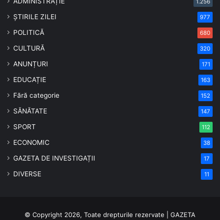
ADMINISTRAȚIE
1.256
ȘTIRILE ZILEI
977
POLITICĂ
680
CULTURĂ
320
ANUNȚURI
171
EDUCAȚIE
163
Fără categorie
152
SĂNĂTATE
147
SPORT
112
ECONOMIC
38
GAZETA DE INVESTIGAȚII
17
DIVERSE
11
© Copyright 2026, Toate drepturile rezervate | GAZETA