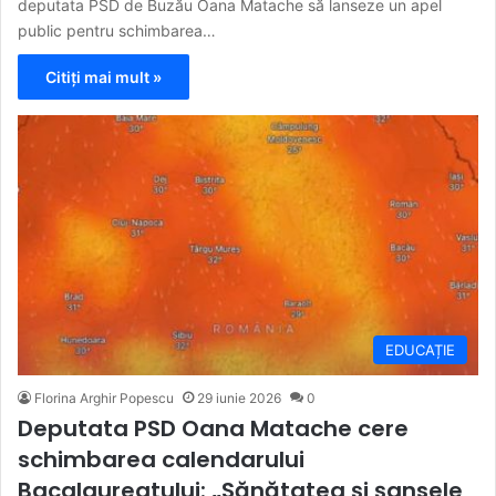
deputata PSD de Buzău Oana Matache să lanseze un apel
public pentru schimbarea…
Citiți mai mult »
EDUCAȚIE
Florina Arghir Popescu
29 iunie 2026
0
Deputata PSD Oana Matache cere
schimbarea calendarului
Bacalaureatului: „Sănătatea și șansele