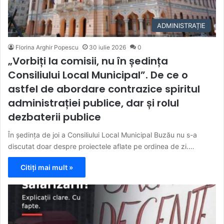
ADMINISTRAȚIE
Florina Arghir Popescu
30 iulie 2026
0
„Vorbiți la comisii, nu în ședința
Consiliului Local Municipal”. De ce o
astfel de abordare contrazice spiritul
administrației publice, dar și rolul
dezbaterii publice
În ședința de joi a Consiliului Local Municipal Buzău nu s-a
discutat doar despre proiectele aflate pe ordinea de zi.…
Citiți mai mult »