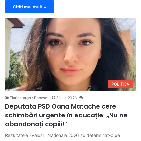
Citiți mai mult »
POLITICĂ
Florina Arghir Popescu
3 iulie 2026
1
Deputata PSD Oana Matache cere
schimbări urgente în educație: „Nu ne
abandonați copiii!”
Rezultatele Evaluării Naționale 2026 au determinat-o pe