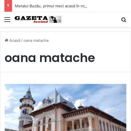
Metalul Buzău, primul meci acasă în noul sezon de Liga 2. Obiectiv clar înaintea duelului cu CS Afumați
Mediu
C
Acasă
/
oana matache
oana matache