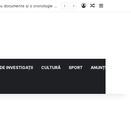
Log In
Articol aleatoriu
Sidebar
Contractul Climatic continuă prin Compania de Apă? Haritina Craița își susține acuzația cu documente și o cronologie a deciziilor
DE INVESTIGAȚII
CULTURĂ
SPORT
ANUNȚURI