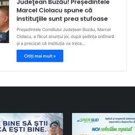
Judeţean Buzău! Președintele
Marcel Ciolacu spune că
instituţiile sunt prea stufoase
Preşedintele Consiliului Judeţean Buzău, Marcel
Ciolacu, a făcut anunțul joi, după ședința ordinară
IE
și a precizat că instituția va trece…
Citiți mai mult »