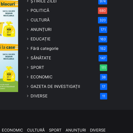
ȘTIRILE ZILEI
974
POLITICĂ
680
CULTURĂ
320
ANUNȚURI
171
EDUCAȚIE
163
Fără categorie
152
SĂNĂTATE
147
SPORT
111
ECONOMIC
38
GAZETA DE INVESTIGAȚII
17
DIVERSE
11
ECONOMIC
CULTURĂ
SPORT
ANUNȚURI
DIVERSE