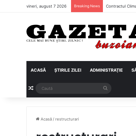
vineri, august 7 2026
Breaking News
ACASĂ
ȘTIRILE ZILEI
ADMINISTRAȚIE
S
Articol aleatoriu
Caută
Acasă
/
restructurari