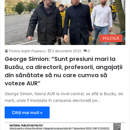
POLITICĂ
Florina Arghir Popescu
3 decembrie 2025
0
George Simion: “Sunt presiuni mari la
Buzău, ca directorii, profesorii, angajații
din sănătate să nu care cumva să
voteze AUR”
George Simion, liderul AUR la nivel central, se află la Buzău, de
marți, unde îl însoțește în campania electorală pe…
Citiți mai mult »