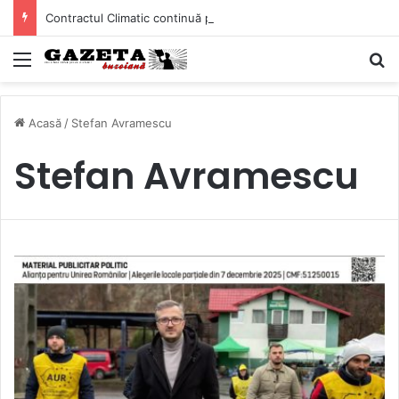
Contractul Climatic continuă prin Compania de Apă? Haritina Craița își susține acuzația cu documente și o cronologie a deciziilor
Mediu
C
Acasă
/
Stefan Avramescu
Stefan Avramescu