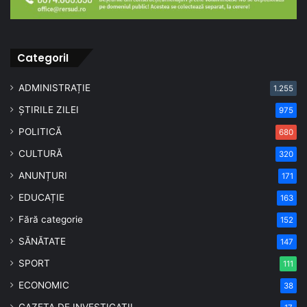
CategoriI
ADMINISTRAȚIE
1.255
ȘTIRILE ZILEI
975
POLITICĂ
680
CULTURĂ
320
ANUNȚURI
171
EDUCAȚIE
163
Fără categorie
152
SĂNĂTATE
147
SPORT
111
ECONOMIC
38