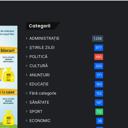
CategoriI
ADMINISTRAȚIE
1.256
ȘTIRILE ZILEI
977
POLITICĂ
680
CULTURĂ
320
ANUNȚURI
171
EDUCAȚIE
163
Fără categorie
152
SĂNĂTATE
147
SPORT
112
ECONOMIC
38