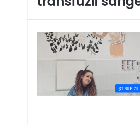
transfuzii sang
ȘTIRILE ZIL