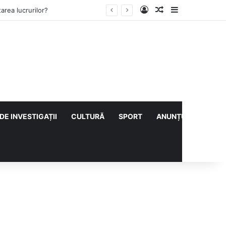
Log In
Articol aleatoriu
Sidebar
rea lucrurilor?
DE INVESTIGAȚII
CULTURĂ
SPORT
ANUNȚURI