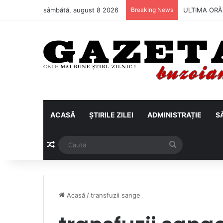
sâmbătă, august 8 2026
Breaking News
ULTIMA ORĂ |
ACASĂ
ȘTIRILE ZILEI
ADMINISTRAȚIE
S
Articol aleatoriu
Caută
Acasă
/
transfuzii sange