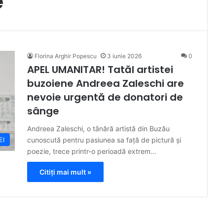
e
Florina Arghir Popescu
3 iunie 2026
0
APEL UMANITAR! Tatăl artistei
buzoiene Andreea Zaleschi are
nevoie urgentă de donatori de
sânge
Andreea Zaleschi, o tânără artistă din Buzău
cunoscută pentru pasiunea sa față de pictură și
EI
poezie, trece printr-o perioadă extrem…
Citiți mai mult »