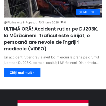
ȘTIRILE ZILEI
Florina Arghir Popescu
3 iunie 2026
0
ULTIMĂ ORĂ! Accident rutier pe DJ203K,
la Mărăcineni. Traficul este dirijat, o
persoană are nevoie de îngrijiri
medicale (VIDEO)
Un accident rutier grav a avut loc miercuri la prânz pe drumul
județean DJ203K, pe raza localității Mărăcineni. Din primele…
Citiți mai mult »