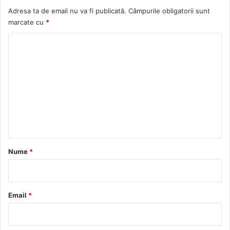
Adresa ta de email nu va fi publicată.
Câmpurile obligatorii sunt
marcate cu
*
C
o
m
e
n
t
a
r
Nume
*
i
u
*
Email
*