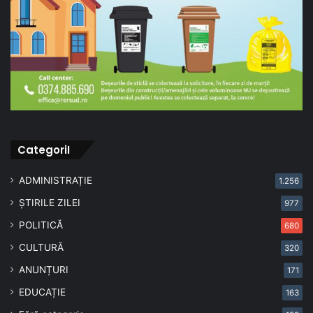
CategoriI
ADMINISTRAȚIE
1.256
ȘTIRILE ZILEI
977
POLITICĂ
680
CULTURĂ
320
ANUNȚURI
171
EDUCAȚIE
163