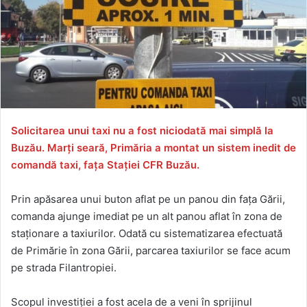
Solicitarea unui taxi nu a fost niciodată mai simplă la
Buzău. Marți seară, Primăria a montat un sistem inedit de
comandă taxi, fața Stației CFR Buzău.
Prin apăsarea unui buton aflat pe un panou din fața Gării,
comanda ajunge imediat pe un alt panou aflat în zona de
staționare a taxiurilor. Odată cu sistematizarea efectuată
de Primărie în zona Gării, parcarea taxiurilor se face acum
pe strada Filantropiei.
Scopul investiției a fost acela de a veni în sprijinul