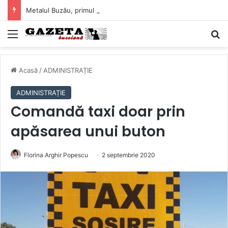
Metalul Buzău, primul meci acasă în noul sezon de Liga 2. Obiectiv clar înaintea duelului cu CS Afumați
Mediu
C
Acasă
/
ADMINISTRAȚIE
ADMINISTRAȚIE
Comandă taxi doar prin
apăsarea unui buton
Florina Arghir Popescu
2 septembrie 2020