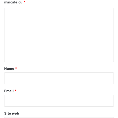
marcate cu
*
C
o
m
e
n
t
a
r
Nume
*
i
u
*
Email
*
Site web