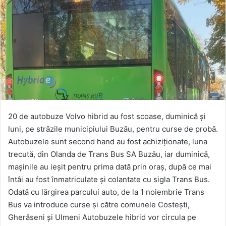
20 de autobuze Volvo hibrid au fost scoase, duminică și
luni, pe străzile municipiului Buzău, pentru curse de probă.
Autobuzele sunt second hand au fost achiziţionate, luna
trecută, din Olanda de Trans Bus SA Buzău, iar duminică,
maşinile au ieşit pentru prima dată prin oraş, după ce mai
întâi au fost înmatriculate şi colantate cu sigla Trans Bus.
Odată cu lărgirea parcului auto, de la 1 noiembrie Trans
Bus va introduce curse şi către comunele Costeşti,
Gherăseni şi Ulmeni Autobuzele hibrid vor circula pe