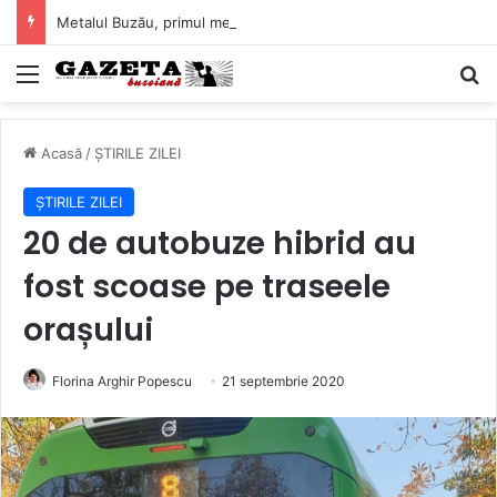
Metalul Buzău, primul meci acasă în noul sezon de Liga 2. Obiectiv clar înaintea duelului cu CS Afumați
Mediu
C
Acasă
/
ȘTIRILE ZILEI
ȘTIRILE ZILEI
20 de autobuze hibrid au
fost scoase pe traseele
orașului
Florina Arghir Popescu
21 septembrie 2020