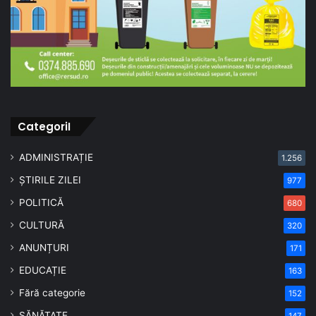
CategoriI
ADMINISTRAȚIE
1.256
ȘTIRILE ZILEI
977
POLITICĂ
680
CULTURĂ
320
ANUNȚURI
171
EDUCAȚIE
163
Fără categorie
152
SĂNĂTATE