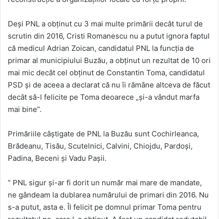
Deși PNL a obținut cu 3 mai multe primării decât turul de
scrutin din 2016, Cristi Romanescu nu a putut ignora faptul
că medicul Adrian Zoican, candidatul PNL la funcția de
primar al municipiului Buzău, a obținut un rezultat de 10 ori
mai mic decât cel obținut de Constantin Toma, candidatul
PSD și de aceea a declarat că nu îi rămâne altceva de făcut
decât să-l felicite pe Toma deoarece „și-a vândut marfa
mai bine”.
Primăriile câștigate de PNL la Buzău sunt Cochirleanca,
Brădeanu, Tisău, Scutelnici, Calvini, Chiojdu, Pardoși,
Padina, Beceni și Vadu Pașii.
” PNL sigur și-ar fi dorit un număr mai mare de mandate,
ne gândeam la dublarea numărului de primari din 2016. Nu
s-a putut, asta e. Îl felicit pe domnul primar Toma pentru