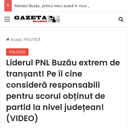
Metalul Buzău, primul meci acasă în noul sezon de Liga 2. Obiectiv clar înaintea duelului cu CS Afumați
Mediu
C
Acasă
/
POLITICĂ
POLITICĂ
Liderul PNL Buzău extrem de
tranșant! Pe îi cine
consideră responsabili
pentru scorul obținut de
partid la nivel județean!
(VIDEO)