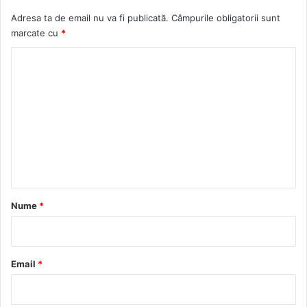
Adresa ta de email nu va fi publicată.
Câmpurile obligatorii sunt
marcate cu
*
C
o
m
e
n
t
a
r
Nume
*
i
u
*
Email
*