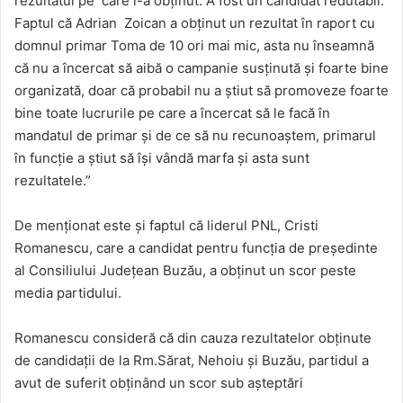
rezultatul pe care l-a obținut. A fost un candidat redutabil.
Faptul că Adrian Zoican a obținut un rezultat în raport cu
domnul primar Toma de 10 ori mai mic, asta nu înseamnă
că nu a încercat să aibă o campanie susținută și foarte bine
organizată, doar că probabil nu a știut să promoveze foarte
bine toate lucrurile pe care a încercat să le facă în
mandatul de primar și de ce să nu recunoaștem, primarul
în funcție a știut să își vândă marfa și asta sunt
rezultatele.”
De menționat este și faptul că liderul PNL, Cristi
Romanescu, care a candidat pentru funcția de președinte
al Consiliului Județean Buzău, a obținut un scor peste
media partidului.
Romanescu consideră că din cauza rezultatelor obținute
de candidații de la Rm.Sărat, Nehoiu și Buzău, partidul a
avut de suferit obținând un scor sub așteptări