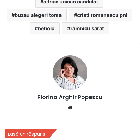
adrian zoican candidat
buzau alegeri toma
cristi romanescu pnl
nehoiu
râmnicu sărat
Florina Arghir Popescu
Website
Lasă un răspuns