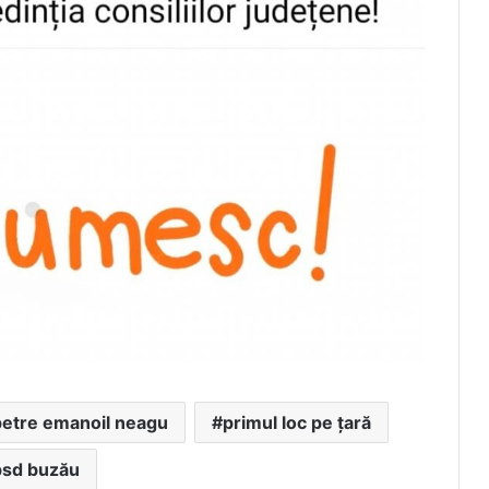
petre emanoil neagu
primul loc pe țară
psd buzău