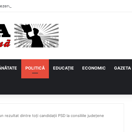
ĂNĂTATE
POLITICĂ
EDUCAȚIE
ECONOMIC
GAZETA 
 rezultat dintre toți candidații PSD la consiliile județene