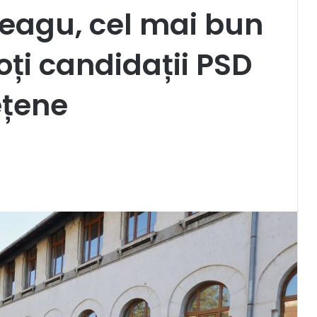
eagu, cel mai bun
toți candidații PSD
ețene