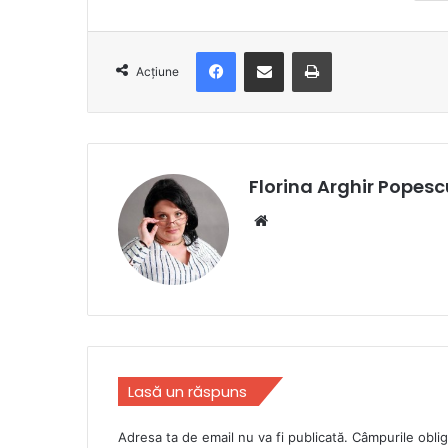
Facebook
Distribuie prin e-mail
Imprimare
Acțiune
Florina Arghir Popesc
Website
Lasă un răspuns
Adresa ta de email nu va fi publicată.
Câmpurile oblig