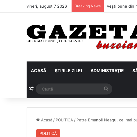
vineri, august 7 2026
Breaking News
ACASĂ
ȘTIRILE ZILEI
ADMINISTRAȚIE
S
Articol aleatoriu
Caută
Acasă
/
POLITICĂ
/
Petre Emanoil Neagu, cel mai bun
POLITICĂ