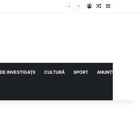
Log In
Articol aleatoriu
Sidebar
Vești bune din rezervațiile naturale ale Buzăului. Lacurile de la Boldu și Balta Albă și-au refăcut o bună parte din luciul de apă
DE INVESTIGAȚII
CULTURĂ
SPORT
ANUNȚURI