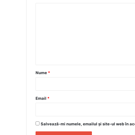
C
o
m
e
n
t
a
r
Nume
*
i
u
*
Email
*
Salvează-mi numele, emailul și site-ul web în ac