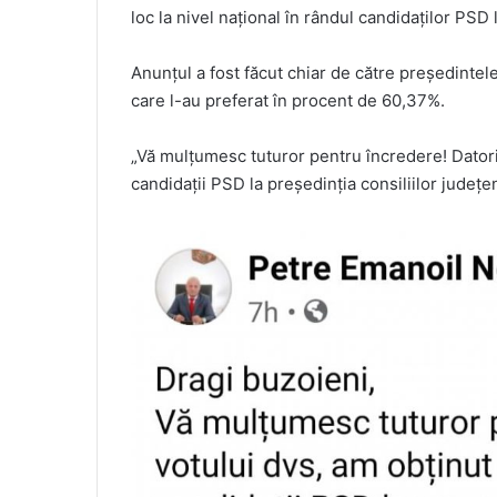
loc la nivel național în rândul candidaților PSD 
Anunțul a fost făcut chiar de către președinte
care l-au preferat în procent de 60,37%.
„Vă mulțumesc tuturor pentru încredere! Datorit
candidații PSD la preşedinția consiliilor județ