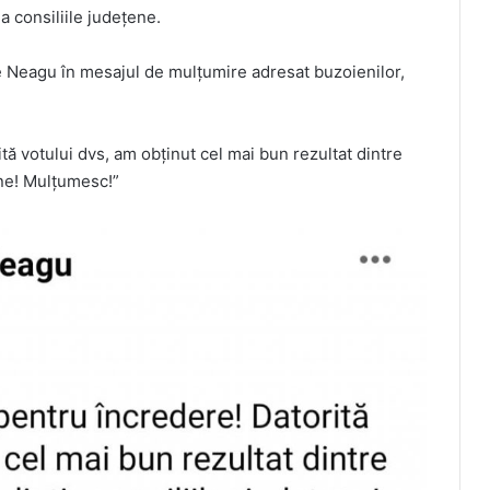
la consiliile județene.
le Neagu în mesajul de mulțumire adresat buzoienilor,
ă votului dvs, am obținut cel mai bun rezultat dintre
ene! Mulțumesc!”