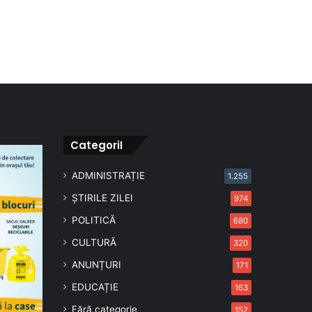
CategoriI
ADMINISTRAȚIE
1.255
ȘTIRILE ZILEI
974
POLITICĂ
680
CULTURĂ
320
ANUNȚURI
171
EDUCAȚIE
163
Fără categorie
152