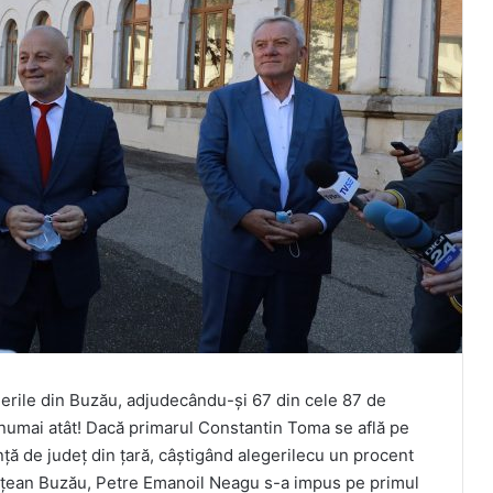
gerile din Buzău, adjudecându-și 67 din cele 87 de
 numai atât! Dacă primarul Constantin Toma se află pe
ință de județ din țară, câștigând alegerilecu un procent
ețean Buzău, Petre Emanoil Neagu s-a impus pe primul