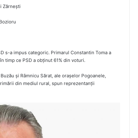
i Zărnești
 Bozioru
SD s-a impus categoric. Primarul Constantin Toma a
n timp ce PSD a obținut 61% din voturi.
or Buzău şi Râmnicu Sărat, ale oraşelor Pogoanele,
imării din mediul rural, spun reprezentanţii