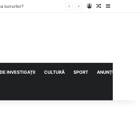
Log In
Articol aleatoriu
Sidebar
i cu CS Afumați
DE INVESTIGAȚII
CULTURĂ
SPORT
ANUNȚURI