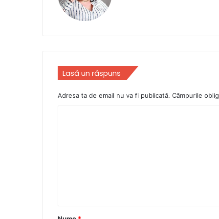
Lasă un răspuns
Adresa ta de email nu va fi publicată.
Câmpurile oblig
C
o
m
e
n
t
a
r
Nume
*