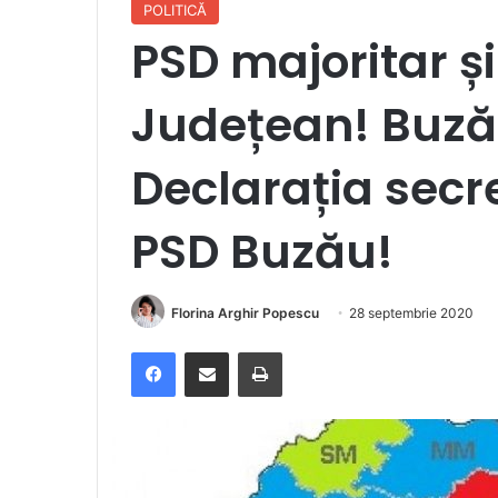
POLITICĂ
PSD majoritar și
Județean! Buzău
Declarația secre
PSD Buzău!
Florina Arghir Popescu
28 septembrie 2020
Facebook
Distribuie prin e-mail
Imprimare