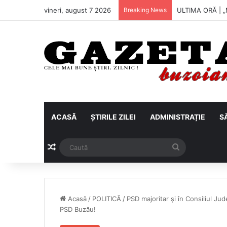
vineri, august 7 2026
Breaking News
Metalul Buzău, 
ACASĂ
ȘTIRILE ZILEI
ADMINISTRAȚIE
S
Articol aleatoriu
Caută
Acasă
/
POLITICĂ
/
PSD majoritar și în Consiliul Ju
PSD Buzău!