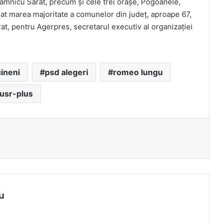
Râmnicu Sărat, precum şi cele trei oraşe, Pogoanele,
at marea majoritate a comunelor din judeţ, aproape 67,
at, pentru Agerpres, secretarul executiv al organizaţiei
ineni
psd alegeri
romeo lungu
usr-plus
u