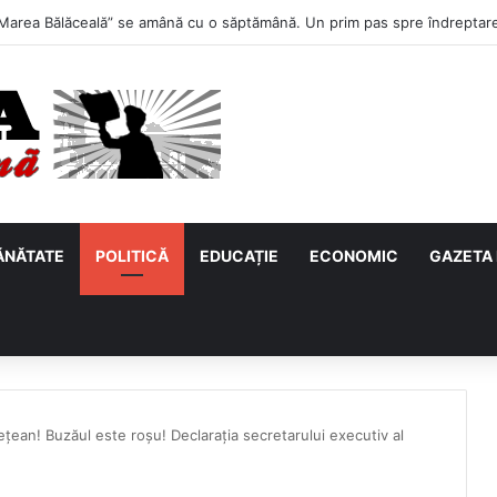
primul meci acasă în noul sezon de Liga 2. Obiectiv clar înaintea duelulu
ĂNĂTATE
POLITICĂ
EDUCAȚIE
ECONOMIC
GAZETA 
dețean! Buzăul este roșu! Declarația secretarului executiv al