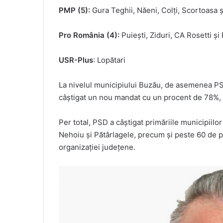
PMP (5):
Gura Teghii, Năeni, Colți, Scortoasa ș
Pro România (4):
Puiești, Ziduri, CA Rosetti și
USR-Plus
: Lopătari
La nivelul municipiului Buzău, de asemenea P
câștigat un nou mandat cu un procent de 78%, î
Per total, PSD a câştigat primăriile municipiil
Nehoiu şi Pătârlagele, precum şi peste 60 de pr
organizaţiei judeţene.