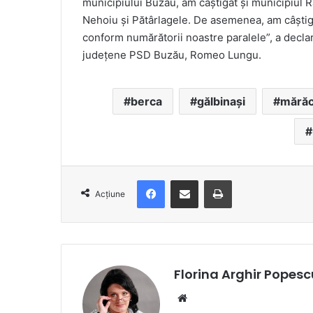
municipiului Buzău, am câştigat şi municipiul 
Nehoiu şi Pătârlagele. De asemenea, am câştig
conform numărătorii noastre paralele”, a declar
judeţene PSD Buzău, Romeo Lungu.
berca
gălbinași
mărăc
Facebook
Distribuie prin e-mail
Imprimare
Acțiune
Florina Arghir Popesc
Website