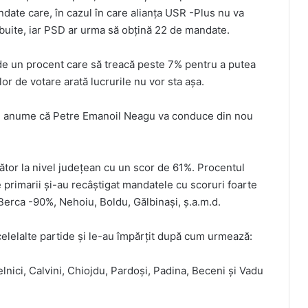
date care, în cazul în care alianța USR -Plus nu va
ribuite, iar PSD ar urma să obțină 22 de mandate.
de un procent care să treacă peste 7% pentru a putea
lor de votare arată lucrurile nu vor sta așa.
 și anume că Petre Emanoil Neagu va conduce din nou
tor la nivel județean cu un scor de 61%. Procentul
e primarii și-au recâștigat mandatele cu scoruri foarte
erca -90%, Nehoiu, Boldu, Gălbinași, ș.a.m.d.
celelalte partide și le-au împărțit după cum urmează:
nici, Calvini, Chiojdu, Pardoși, Padina, Beceni și Vadu