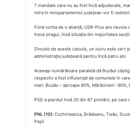
7 mandate care nu au fost încă adjudecate, man
intra în miniparlamentul județean vor fi redist
Fiind vorba de o alianță, USR-Plus are nevoie 
trece pragul, însă situația din majoritatea secții
Dincolo de aceste calcule, un lucru este cert
administrația județeană pentru încă patru ani.
Aceeași numărătoare paralelă dă Buzăul câștigă
respectiv a fost influiențat de comunele în car
mari: Buzău – aproape 80%, Mărăcineni -90%, B
PSD a pierdut însă 20 din 87 primării, pe care 
PNL (10):
Cochirleanca, Brădeanu, Tisău, Scutel
Pașii