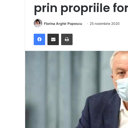
prin propriile fo
Florina Arghir Popescu
25 noiembrie 2020
Facebook
Distribuie prin e-mail
Imprimare