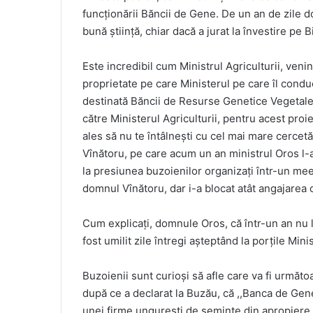
funcționării Băncii de Gene. De un an de zile 
bună știință, chiar dacă a jurat la învestire pe B
Este incredibil cum Ministrul Agriculturii, venin
proprietate pe care Ministerul pe care îl condu
destinată Băncii de Resurse Genetice Vegetale,
către Ministerul Agriculturii, pentru acest proie
ales să nu te întâlnești cu cel mai mare cerce
Vînătoru, pe care acum un an ministrul Oros l-a 
la presiunea buzoienilor organizați într-un meet
domnul Vînătoru, dar i-a blocat atât angajarea 
Cum explicați, domnule Oros, că într-un an nu l
fost umilit zile întregi așteptând la porțile Mini
Buzoienii sunt curioși să afle care va fi următ
după ce a declarat la Buzău, că ,,Banca de Gene 
unei firme ungurești de semințe din apropiere 