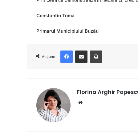
Prin ceea ce demonstrează în fiecare zi, cred c
Constantin Toma
Primarul Municipiului Buzău
Facebook
Distribuie prin e-mail
Imprimare
Acțiune
Florina Arghir Popesc
Website