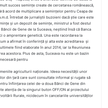
u mult succes semințe create de cercetarea românească,
 fără acord de multiplicare a semințelor pentru Ceapa de
.d. Întrebat de jurnaliștii buzoieni dacă știe care este
ințe și un depozit de semințe, ministrul a fost destul
 Băncii de Gene de la Suceava, neștiind însă că Banca
ici o amprentare genetică. Una este racordarea la
 cum a afirmat în conferință și alta este acreditarea și
ltimele fiind elaborate în anul 2014, iar la Reuniunea
rea acestora. Plus de asta, Suceava nu este un bazin
a necesară pentru
niile agriculturii naționale. Ideea necesității unor
ilor din țară care sunt consultate informal și rugate să
tru înființarea celei de-a doua Bănci de Gene din
e atenția de la singurul buton OFF/ON al proiectului
voltării Rurale, nicidecum în cancelariile universităților