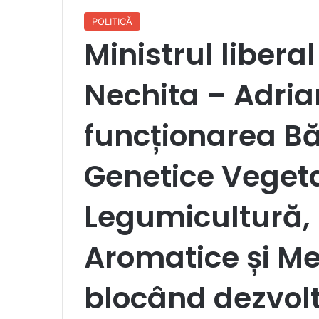
POLITICĂ
Ministrul liberal
Nechita – Adria
funcționarea Bă
Genetice Veget
Legumicultură, F
Aromatice și Me
blocând dezvol