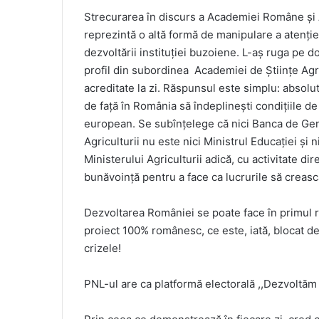
Strecurarea în discurs a Academiei Române și A
reprezintă o altă formă de manipulare a atenție
dezvoltării instituției buzoiene. L-aș ruga pe 
profil din subordinea Academiei de Științe Agri
acreditate la zi. Răspunsul este simplu: absol
de față în România să îndeplinești condițiile d
european. Se subînțelege că nici Banca de Gen
Agriculturii nu este nici Ministrul Educației și
Ministerului Agriculturii adică, cu activitate di
bunăvoință pentru a face ca lucrurile să creasc
Dezvoltarea României se poate face în primul 
proiect 100% românesc, ce este, iată, blocat d
crizele!
PNL-ul are ca platformă electorală ,,Dezvoltă