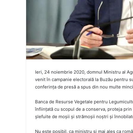
Ieri, 24 noiembrie 2020, domnul Ministru al Agri
venit în campanie electorală la Buzău pentru su
conferința de presă a spus din nou multe minc
Banca de Resurse Vegetale pentru Legumicultură
înființată cu scopul de a conserva, proteja pri
șlefuite de moșii și strămoșii noștri și înnobila
Nu este posibil, ca ministru și mai ales ca româ