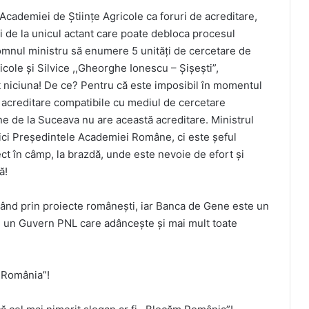
cademiei de Științe Agricole ca foruri de acreditare,
i de la unicul actant care poate debloca procesul
domnul ministru să enumere 5 unități de cercetare de
cole și Silvice ,,Gheorghe Ionescu – Șișești”,
ut niciuna! De ce? Pentru că este imposibil în momentul
e acreditare compatibile cu mediul de cercetare
e de la Suceava nu are această acreditare. Ministrul
 nici Președintele Academiei Române, ci este șeful
rect în câmp, la brazdă, unde este nevoie de efort și
ă!
rând prin proiecte românești, iar Banca de Gene este un
e un Guvern PNL care adâncește și mai mult toate
m România”!