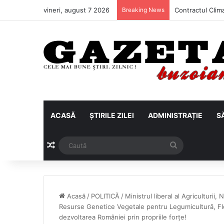
vineri, august 7 2026
Breaking News
ACASĂ
ȘTIRILE ZILEI
ADMINISTRAȚIE
S
Articol aleatoriu
Caută
Acasă
/
POLITICĂ
/
Ministrul liberal al Agriculturii
Resurse Genetice Vegetale pentru Legumicultură, Flo
dezvoltarea României prin propriile forțe!