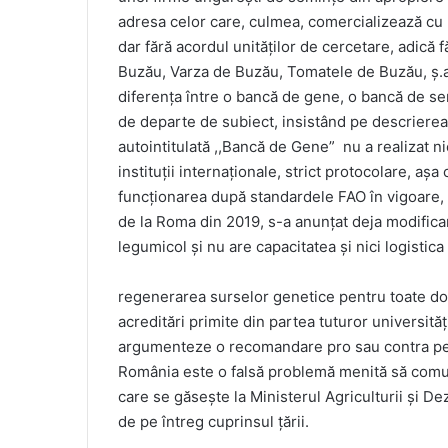
adresa celor care, culmea, comercializează c
dar fără acordul unităților de cercetare, adică
Buzău, Varza de Buzău, Tomatele de Buzău, ș.a.m
diferența între o bancă de gene, o bancă de sem
de departe de subiect, insistând pe descrierea
autointitulată ,,Bancă de Gene” nu a realizat n
instituții internaționale, strict protocolare, așa
funcționarea după standardele FAO în vigoare, u
de la Roma din 2019, s-a anunțat deja modifica
legumicol și nu are capacitatea și nici logistic
regenerarea surselor genetice pentru toate dome
acreditări primite din partea tuturor universităț
argumenteze o recomandare pro sau contra pen
România este o falsă problemă menită să comut
care se găsește la Ministerul Agriculturii și Dez
de pe întreg cuprinsul țării.