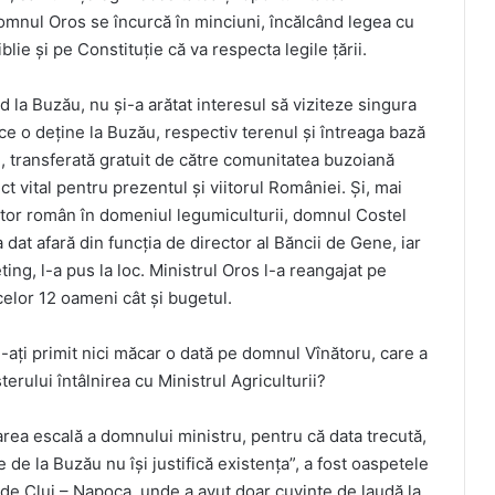
domnul Oros se încurcă în minciuni, încălcând legea cu
iblie și pe Constituție că va respecta legile țării.
d la Buzău, nu și-a arătat interesul să viziteze singura
ce o deține la Buzău, respectiv terenul și întreaga bază
 transferată gratuit de către comunitatea buzoiană
ct vital pentru prezentul și viitorul României. Și, mai
tător român în domeniul legumiculturii, domnul Costel
dat afară din funcția de director al Băncii de Gene, iar
ing, l-a pus la loc. Ministrul Oros l-a reangajat pe
celor 12 oameni cât și bugetul.
-ați primit nici măcar o dată pe domnul Vînătoru, care a
sterului întâlnirea cu Ministrul Agriculturii?
oarea escală a domnului ministru, pentru că data trecută,
de la Buzău nu își justifică existența”, a fost oaspetele
de Cluj – Napoca, unde a avut doar cuvinte de laudă la