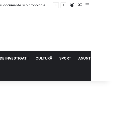
Log In
Articol aleatoriu
Sidebar
Contractul Climatic continuă prin Compania de Apă? Haritina Craița își susține acuzația cu documente și o cronologie a deciziilor
DE INVESTIGAȚII
CULTURĂ
SPORT
ANUNȚURI