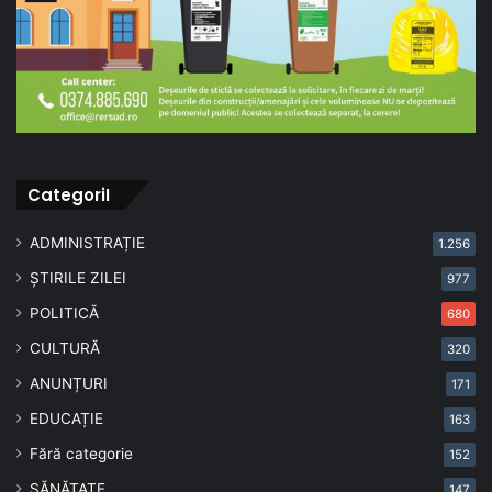
CategoriI
ADMINISTRAȚIE
1.256
ȘTIRILE ZILEI
977
POLITICĂ
680
CULTURĂ
320
ANUNȚURI
171
EDUCAȚIE
163
Fără categorie
152
SĂNĂTATE
147