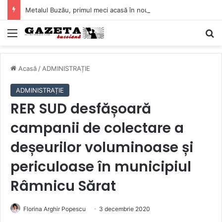
Metalul Buzău, primul meci acasă în noul sezon de Liga 2. Obiectiv clar înaintea duelului cu CS Afumați
Mediu
C
Acasă
/
ADMINISTRAȚIE
ADMINISTRAȚIE
RER SUD desfășoară
campanii de colectare a
deșeurilor voluminoase și
periculoase în municipiul
Râmnicu Sărat
Florina Arghir Popescu
3 decembrie 2020