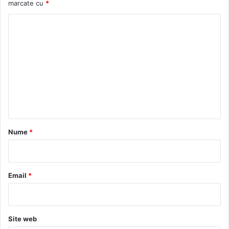
marcate cu
*
C
o
m
e
n
t
a
r
Nume
*
i
u
*
Email
*
Site web