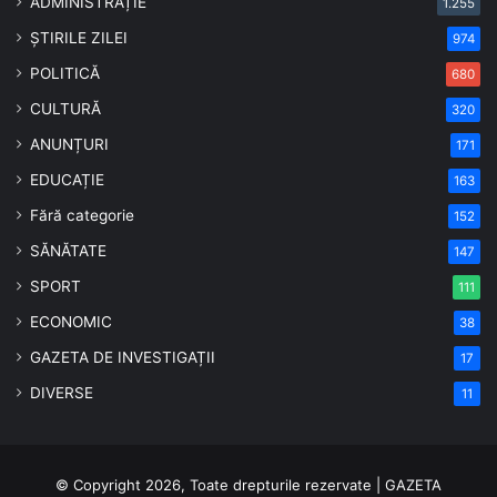
ADMINISTRAȚIE
1.255
ȘTIRILE ZILEI
974
POLITICĂ
680
CULTURĂ
320
ANUNȚURI
171
EDUCAȚIE
163
Fără categorie
152
SĂNĂTATE
147
SPORT
111
ECONOMIC
38
GAZETA DE INVESTIGAȚII
17
DIVERSE
11
© Copyright 2026, Toate drepturile rezervate | GAZETA