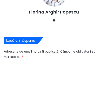
Florina Arghir Popescu
Website
Lasă un răspuns
Adresa ta de email nu va fi publicată.
Câmpurile obligatorii sunt
marcate cu
*
C
o
m
e
n
t