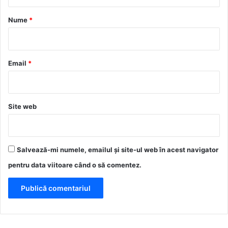
a
r
Nume
*
i
u
*
Email
*
Site web
Salvează-mi numele, emailul și site-ul web în acest navigator
pentru data viitoare când o să comentez.