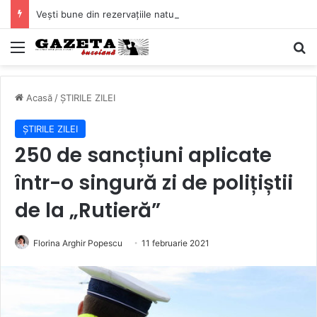
Vești bune din rezervațiile naturale ale Buzăului. Lacurile de la Boldu și Balta Albă și-au refăcut o bună parte din luciul de apă
Mediu
C
Acasă
/
ȘTIRILE ZILEI
ȘTIRILE ZILEI
250 de sancțiuni aplicate
într-o singură zi de polițiștii
de la „Rutieră”
Florina Arghir Popescu
11 februarie 2021