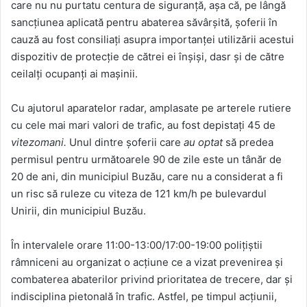
care nu nu purtatu centura de siguranță, așa că, pe lângă
sancțiunea aplicată pentru abaterea săvârșită, șoferii în
cauză au fost consiliați asupra importanței utilizării acestui
dispozitiv de protecție de cătrei ei înșiși, dasr și de către
ceilalți ocupanți ai mașinii.
Cu ajutorul aparatelor radar, amplasate pe arterele rutiere
cu cele mai mari valori de trafic, au fost depistați 45 de
vitezomani.
Unul dintre șoferii care
au optat
să predea
permisul pentru următoarele 90 de zile este un tânăr de
20 de ani, din municipiul Buzău, care nu a considerat a fi
un risc să ruleze cu viteza de 121 km/h pe bulevardul
Unirii, din municipiul Buzău.
În intervalele orare 11:00-13:00/17:00-19:00 polițiștii
râmniceni au organizat o acțiune ce a vizat prevenirea și
combaterea abaterilor privind prioritatea de trecere, dar și
indisciplina pietonală în trafic. Astfel, pe timpul acțiunii,