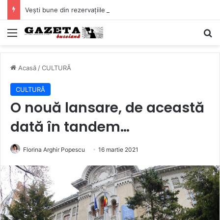
Vești bune din rezervațiile naturale ale Buzăului. Lacurile de la Boldu și Balta Albă și-au refăcut o bună parte din luciul de apă
Mediu
C
Acasă
/
CULTURĂ
CULTURĂ
O nouă lansare, de această
dată în tandem…
Florina Arghir Popescu
16 martie 2021