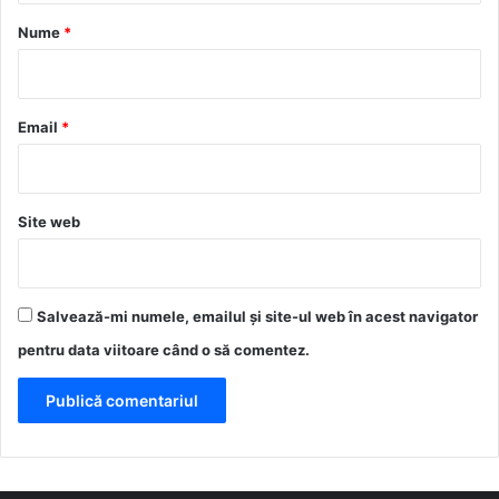
r
Nume
*
i
u
*
Email
*
Site web
Salvează-mi numele, emailul și site-ul web în acest navigator
pentru data viitoare când o să comentez.