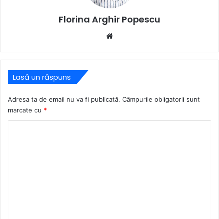
Florina Arghir Popescu
Website
Lasă un răspuns
Adresa ta de email nu va fi publicată.
Câmpurile obligatorii sunt
marcate cu
*
C
o
m
e
n
t
a