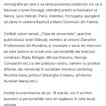
monografia pe care o va lansa povestea celebrului cor ce a
fascinat o lume întreagă, obținând premii la festivaluri la
Nancy, Lyon,Vatican, Paris, Istambul, Portugalia, ajungând
să cânte în celebra Bazilică a Maicii Domnului din Fatima.
Celălalt volum lansat, „Clipa de sinceritate”, aparține
publicistului Ionel Stănuță, membru al Uniunii Ziariștilor
Profesioniști din România, și reunește o serie de interviuri
pe care autorul le-a luat unor personalități ale teatrului
românesc (Radu Beligan, Mircea Diaconu, George
Constantin etc.) și ale județului nostru, oameni cu profesii
diferite, dar remarcați în societate (medicul cardiolog
Nicoleta Sava, pictorul Gheorghe Ciobanu, arhitectul
Aurelian Mareș etc.).
Invitați la evenimentul de joi, 18 martie, vor fi scriitori
buzoieni și personalități care se regăsesc în cele două
volume.